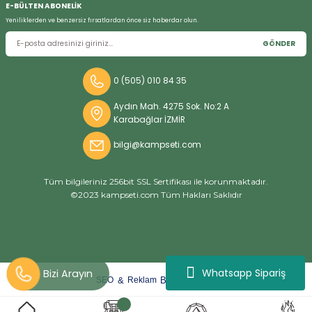
E-BÜLTEN ABONELİK
Yeniliklerden ve benzersiz fırsatlardan önce siz haberdar olun.
GÖNDER
Bizi Arayın
0 (505) 010 84 35
Aydın Mah. 4275 Sok. No:2 A
Karabağlar İZMİR
bilgi@kampseti.com
Tüm bilgileriniz 256bit SSL Sertifikası ile korunmaktadır.
©2023 kampseti.com Tüm Hakları Saklıdır
Whatsapp Sipariş
arat
ify
&
By
SEO
Reklam