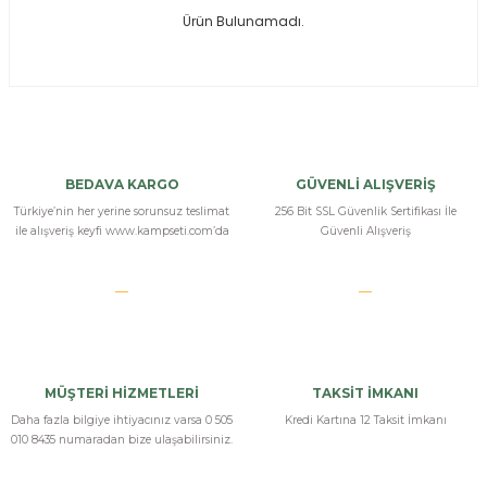
Ürün Bulunamadı.
ksesuarları
e, Tabure
a Mermisi
ermisi
rları
BEDAVA KARGO
GÜVENLİ ALIŞVERİŞ
uk
Türkiye’nin her yerine sorunsuz teslimat
256 Bit SSL Güvenlik Sertifikası İle
ile alışveriş keyfi www.kampseti.com’da
Güvenli Alışveriş
a
uk
MÜŞTERİ HİZMETLERİ
TAKSİT İMKANI
calar
Daha fazla bilgiye ihtiyacınız varsa 0 505
Kredi Kartına 12 Taksit İmkanı
010 8435 numaradan bize ulaşabilirsiniz.