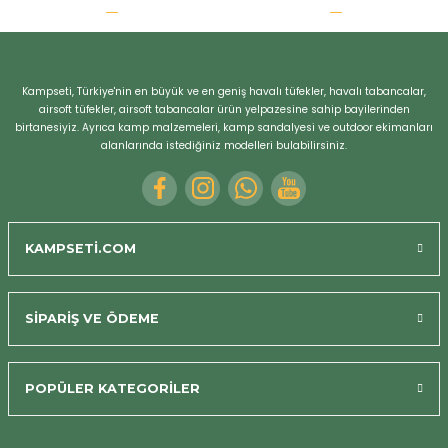
r
Kampseti, Türkiye'nin en büyük ve en geniş havalı tüfekler, havalı tabancalar,
airsoft tüfekler, airsoft tabancalar ürün yelpazesine sahip bayilerinden
birtanesiyiz. Ayrıca kamp malzemeleri, kamp sandalyesi ve outdoor ekimanları
alanlarında istediğiniz modelleri bulabilirsiniz.
KAMPSETİ.COM
SİPARİŞ VE ÖDEME
POPÜLER KATEGORİLER