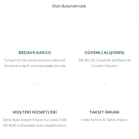
Ürün Bulunamadı.
ksesuarları
e, Tabure
a Mermisi
ermisi
rları
BEDAVA KARGO
GÜVENLİ ALIŞVERİŞ
uk
Türkiye’nin her yerine sorunsuz teslimat
256 Bit SSL Güvenlik Sertifikası İle
ile alışveriş keyfi www.kampseti.com’da
Güvenli Alışveriş
a
uk
MÜŞTERİ HİZMETLERİ
TAKSİT İMKANI
calar
Daha fazla bilgiye ihtiyacınız varsa 0 505
Kredi Kartına 12 Taksit İmkanı
010 8435 numaradan bize ulaşabilirsiniz.