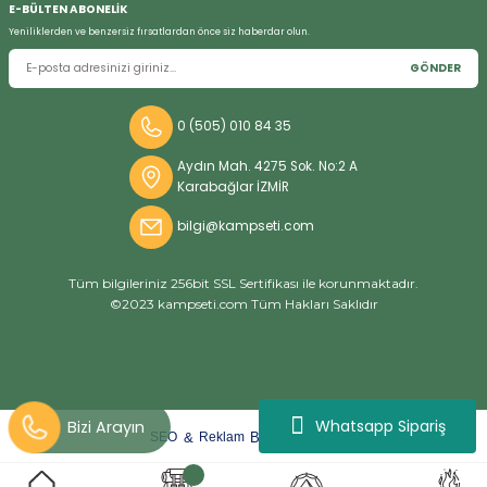
E-BÜLTEN ABONELİK
Yeniliklerden ve benzersiz fırsatlardan önce siz haberdar olun.
GÖNDER
Bizi Arayın
0 (505) 010 84 35
Aydın Mah. 4275 Sok. No:2 A
Karabağlar İZMİR
bilgi@kampseti.com
Tüm bilgileriniz 256bit SSL Sertifikası ile korunmaktadır.
©2023 kampseti.com Tüm Hakları Saklıdır
Whatsapp Sipariş
arat
ify
&
By
SEO
Reklam