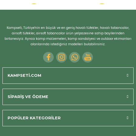
r
Kampseti, Türkiye'nin en büyük ve en geniş havalı tüfekler, havalı tabancalar,
airsoft tüfekler, airsoft tabancalar ürün yelpazesine sahip bayilerinden
birtanesiyiz. Ayrıca kamp malzemeleri, kamp sandalyesi ve outdoor ekimanları
alanlarında istediğiniz modelleri bulabilirsiniz.
KAMPSETİ.COM
SİPARİŞ VE ÖDEME
POPÜLER KATEGORİLER