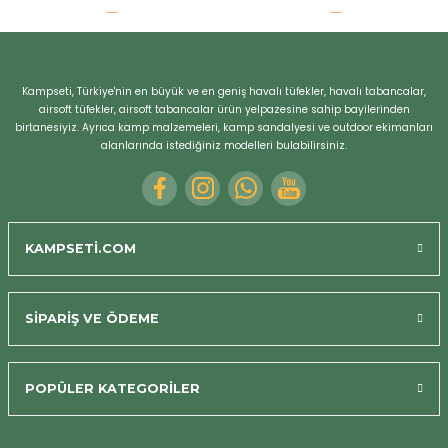
r
Kampseti, Türkiye'nin en büyük ve en geniş havalı tüfekler, havalı tabancalar,
airsoft tüfekler, airsoft tabancalar ürün yelpazesine sahip bayilerinden
birtanesiyiz. Ayrıca kamp malzemeleri, kamp sandalyesi ve outdoor ekimanları
alanlarında istediğiniz modelleri bulabilirsiniz.
KAMPSETİ.COM
SİPARİŞ VE ÖDEME
POPÜLER KATEGORİLER