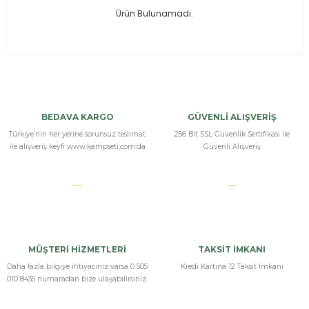
Ürün Bulunamadı.
ksesuarları
e, Tabure
a Mermisi
ermisi
rları
BEDAVA KARGO
GÜVENLİ ALIŞVERİŞ
uk
Türkiye’nin her yerine sorunsuz teslimat
256 Bit SSL Güvenlik Sertifikası İle
ile alışveriş keyfi www.kampseti.com’da
Güvenli Alışveriş
a
uk
MÜŞTERİ HİZMETLERİ
TAKSİT İMKANI
calar
Daha fazla bilgiye ihtiyacınız varsa 0 505
Kredi Kartına 12 Taksit İmkanı
010 8435 numaradan bize ulaşabilirsiniz.