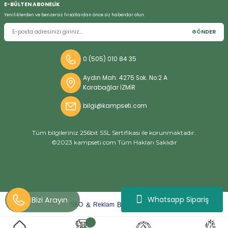
E-BÜLTEN ABONELİK
Yeniliklerden ve benzersiz fırsatlardan önce siz haberdar olun.
GÖNDER
Bizi Arayın
0 (505) 010 84 35
Aydın Mah. 4275 Sok. No:2 A
Karabağlar İZMİR
bilgi@kampseti.com
Tüm bilgileriniz 256bit SSL Sertifikası ile korunmaktadır.
©2023 kampseti.com Tüm Hakları Saklıdır
Whatsapp Sipariş
arat
ify
&
By
SEO
Reklam