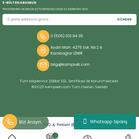
E-BÜLTEN ABONELİK
Yeniliklerden ve benzersiz fırsatlardan önce siz haberdar olun.
GÖNDER
Bizi Arayın
0 (505) 010 84 35
Aydın Mah. 4275 Sok. No:2 A
Karabağlar İZMİR
bilgi@kampseti.com
Tüm bilgileriniz 256bit SSL Sertifikası ile korunmaktadır.
©2023 kampseti.com Tüm Hakları Saklıdır
Whatsapp Sipariş
arat
ify
&
By
SEO
Reklam