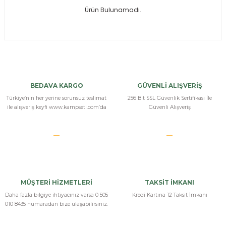
Ürün Bulunamadı.
ksesuarları
e, Tabure
a Mermisi
ermisi
rları
BEDAVA KARGO
GÜVENLİ ALIŞVERİŞ
uk
Türkiye’nin her yerine sorunsuz teslimat
256 Bit SSL Güvenlik Sertifikası İle
ile alışveriş keyfi www.kampseti.com’da
Güvenli Alışveriş
a
uk
MÜŞTERİ HİZMETLERİ
TAKSİT İMKANI
calar
Daha fazla bilgiye ihtiyacınız varsa 0 505
Kredi Kartına 12 Taksit İmkanı
010 8435 numaradan bize ulaşabilirsiniz.