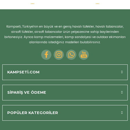
r
Kampseti, Türkiye'nin en büyük ve en geniş havalı tüfekler, havalı tabancalar,
airsoft tüfekler, airsoft tabancalar ürün yelpazesine sahip bayilerinden
birtanesiyiz. Ayrıca kamp malzemeleri, kamp sandalyesi ve outdoor ekimanları
alanlarında istediğiniz modelleri bulabilirsiniz.
KAMPSETİ.COM
SİPARİŞ VE ÖDEME
POPÜLER KATEGORİLER