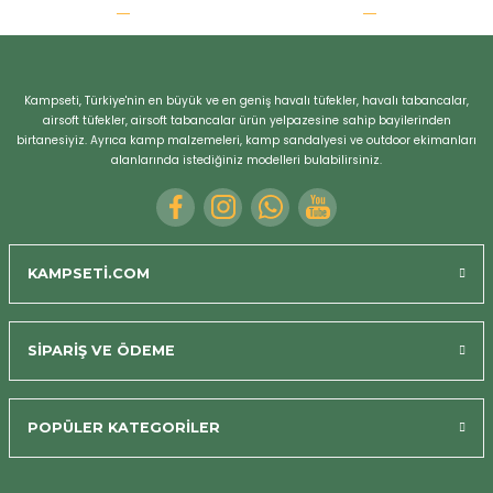
r
Kampseti, Türkiye'nin en büyük ve en geniş havalı tüfekler, havalı tabancalar,
airsoft tüfekler, airsoft tabancalar ürün yelpazesine sahip bayilerinden
birtanesiyiz. Ayrıca kamp malzemeleri, kamp sandalyesi ve outdoor ekimanları
alanlarında istediğiniz modelleri bulabilirsiniz.
KAMPSETİ.COM
SİPARİŞ VE ÖDEME
POPÜLER KATEGORİLER