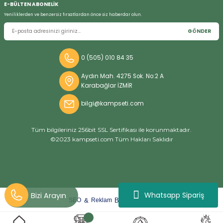
E-BÜLTEN ABONELİK
Yeniliklerden ve benzersiz fırsatlardan önce siz haberdar olun.
GÖNDER
Bizi Arayın
0 (505) 010 84 35
Aydın Mah. 4275 Sok. No:2 A
Karabağlar İZMİR
bilgi@kampseti.com
Tüm bilgileriniz 256bit SSL Sertifikası ile korunmaktadır.
©2023 kampseti.com Tüm Hakları Saklıdır
Whatsapp Sipariş
arat
ify
&
By
SEO
Reklam