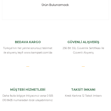
Ürün Bulunamadı.
ksesuarları
e, Tabure
a Mermisi
ermisi
rları
BEDAVA KARGO
GÜVENLİ ALIŞVERİŞ
uk
Türkiye’nin her yerine sorunsuz teslimat
256 Bit SSL Güvenlik Sertifikası İle
ile alışveriş keyfi www.kampseti.com’da
Güvenli Alışveriş
a
uk
MÜŞTERİ HİZMETLERİ
TAKSİT İMKANI
calar
Daha fazla bilgiye ihtiyacınız varsa 0 505
Kredi Kartına 12 Taksit İmkanı
010 8435 numaradan bize ulaşabilirsiniz.