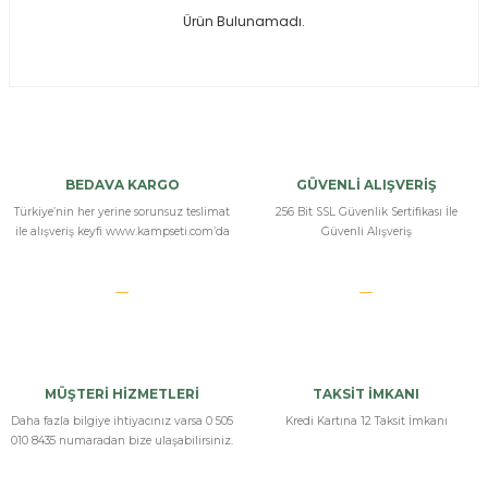
Ürün Bulunamadı.
ksesuarları
e, Tabure
a Mermisi
ermisi
rları
BEDAVA KARGO
GÜVENLİ ALIŞVERİŞ
uk
Türkiye’nin her yerine sorunsuz teslimat
256 Bit SSL Güvenlik Sertifikası İle
ile alışveriş keyfi www.kampseti.com’da
Güvenli Alışveriş
a
uk
MÜŞTERİ HİZMETLERİ
TAKSİT İMKANI
calar
Daha fazla bilgiye ihtiyacınız varsa 0 505
Kredi Kartına 12 Taksit İmkanı
010 8435 numaradan bize ulaşabilirsiniz.