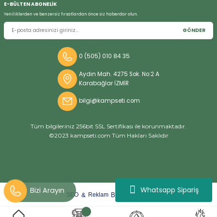
E-BÜLTEN ABONELİK
Yeniliklerden ve benzersiz fırsatlardan önce siz haberdar olun.
GÖNDER
Bizi Arayın
0 (505) 010 84 35
Aydın Mah. 4275 Sok. No:2 A
Karabağlar İZMİR
bilgi@kampseti.com
Tüm bilgileriniz 256bit SSL Sertifikası ile korunmaktadır.
©2023 kampseti.com Tüm Hakları Saklıdır
Whatsapp Sipariş
arat
ify
&
By
SEO
Reklam