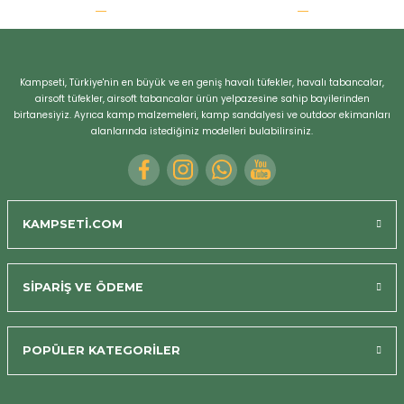
r
Kampseti, Türkiye'nin en büyük ve en geniş havalı tüfekler, havalı tabancalar,
airsoft tüfekler, airsoft tabancalar ürün yelpazesine sahip bayilerinden
birtanesiyiz. Ayrıca kamp malzemeleri, kamp sandalyesi ve outdoor ekimanları
alanlarında istediğiniz modelleri bulabilirsiniz.
KAMPSETİ.COM
SİPARİŞ VE ÖDEME
POPÜLER KATEGORİLER