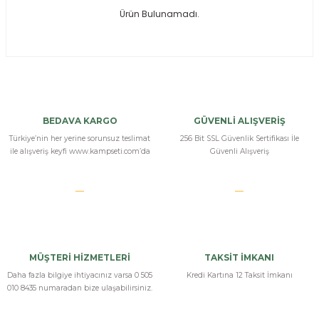
Ürün Bulunamadı.
ksesuarları
e, Tabure
a Mermisi
ermisi
rları
BEDAVA KARGO
GÜVENLİ ALIŞVERİŞ
uk
Türkiye’nin her yerine sorunsuz teslimat
256 Bit SSL Güvenlik Sertifikası İle
ile alışveriş keyfi www.kampseti.com’da
Güvenli Alışveriş
a
uk
MÜŞTERİ HİZMETLERİ
TAKSİT İMKANI
calar
Daha fazla bilgiye ihtiyacınız varsa 0 505
Kredi Kartına 12 Taksit İmkanı
010 8435 numaradan bize ulaşabilirsiniz.