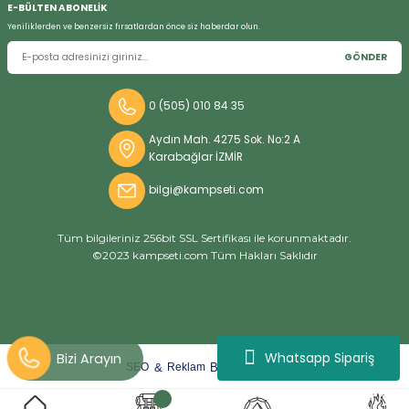
E-BÜLTEN ABONELİK
Yeniliklerden ve benzersiz fırsatlardan önce siz haberdar olun.
GÖNDER
Bizi Arayın
0 (505) 010 84 35
Aydın Mah. 4275 Sok. No:2 A
Karabağlar İZMİR
bilgi@kampseti.com
Tüm bilgileriniz 256bit SSL Sertifikası ile korunmaktadır.
©2023 kampseti.com Tüm Hakları Saklıdır
Whatsapp Sipariş
arat
ify
&
By
SEO
Reklam