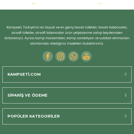
r
Kampseti, Türkiye'nin en büyük ve en geniş havalı tüfekler, havalı tabancalar,
airsoft tüfekler, airsoft tabancalar ürün yelpazesine sahip bayilerinden
birtanesiyiz. Ayrıca kamp malzemeleri, kamp sandalyesi ve outdoor ekimanları
alanlarında istediğiniz modelleri bulabilirsiniz.
KAMPSETİ.COM
SİPARİŞ VE ÖDEME
POPÜLER KATEGORİLER