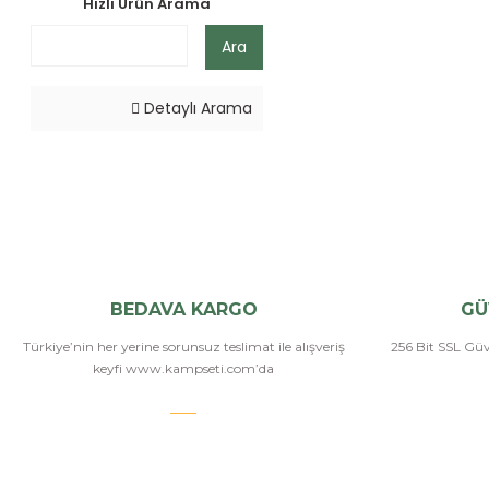
Hızlı Ürün Arama
Ara
Detaylı Arama
BEDAVA KARGO
GÜ
Türkiye’nin her yerine sorunsuz teslimat ile alışveriş
256 Bit SSL Güve
keyfi www.kampseti.com’da