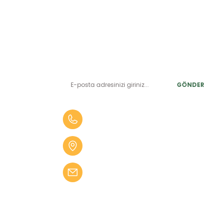
E-BÜLTEN ABONELİK
LER
Yeniliklerden ve benzersiz fırsatlardan önce siz haberdar
olun.
r
GÖNDER
alar
er
0 (505) 010 84 35
alar
Aydın Mah. 4275 Sok. No:2 A
fekler
Karabağlar İZMİR
 Tüfekler
bilgi@kampseti.com
abancalar
fekler