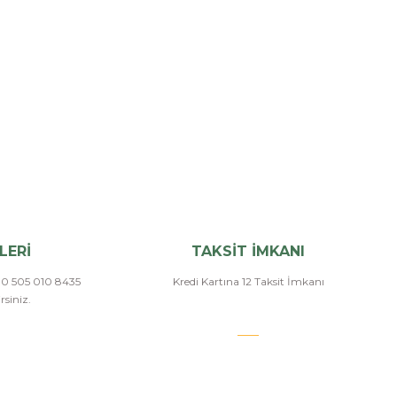
LERİ
TAKSİT İMKANI
a 0 505 010 8435
Kredi Kartına 12 Taksit İmkanı
siniz.