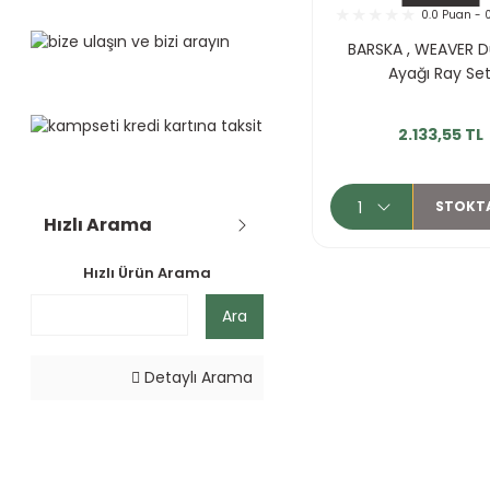
0.0 Puan - 
Discovery (1)
20000 TL - 99999 TL
(13)
BARSKA , WEAVER 
DiscoveryOpt (1)
Ayağı Ray Set
Hatsan (1)
2.133,55 TL
Sig Sauer (1)
STOKT
Hızlı Arama
Hızlı Ürün Arama
Ara
Detaylı Arama