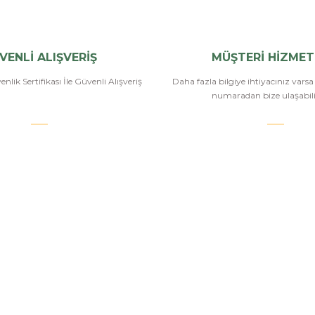
VENLİ ALIŞVERİŞ
MÜŞTERİ HİZMET
nlik Sertifikası İle Güvenli Alışveriş
Daha fazla bilgiye ihtiyacınız vars
numaradan bize ulaşabilir
.COM
SİPARİŞ VE ÖDEME
POPÜLER
KATEGORİ
Banka Bilgileri
Havalı Tüfekle
Hesabım
Havalı Tabanc
Havale Bildirim Formu