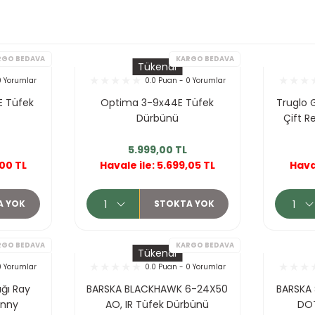
Tükendi
0 Yorumlar
0.0 Puan - 0 Yorumlar
 Tüfek
Optima 3-9x44E Tüfek
Truglo 
Dürbünü
Çift R
5.999,00 TL
KARGO BEDAVA
KA
,00 TL
Havale ile: 5.699,05 TL
Haval
A YOK
STOKTA YOK
Tükendi
0 Yorumlar
0.0 Puan - 0 Yorumlar
ğı Ray
BARSKA BLACKHAWK 6-24X50
BARSKA 
ınny
AO, IR Tüfek Dürbünü
DOT