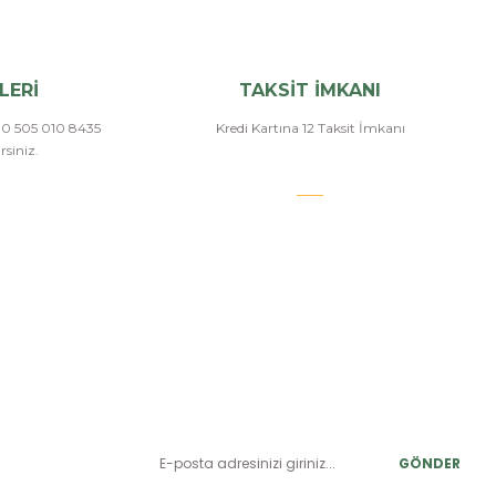
LERİ
TAKSİT İMKANI
a 0 505 010 8435
Kredi Kartına 12 Taksit İmkanı
siniz.
E-BÜLTEN ABONELİK
LER
Yeniliklerden ve benzersiz fırsatlardan önce siz haberdar
olun.
r
GÖNDER
alar