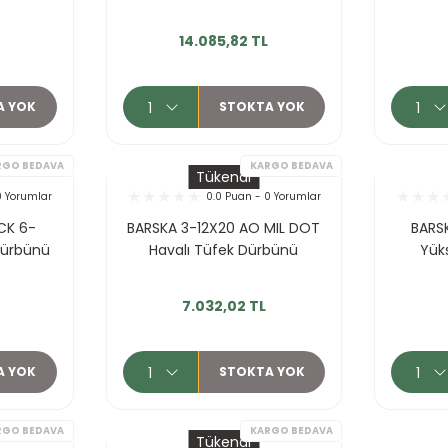
14.085,82 TL
KARGO BEDAVA
KA
A YOK
STOKTA YOK
Tükendi
0 Yorumlar
0.0 Puan - 0 Yorumlar
CK 6-
BARSKA 3-12X20 AO MIL DOT
BARS
Dürbünü
Havalı Tüfek Dürbünü
Yük
7.032,02 TL
A YOK
STOKTA YOK
KARGO BEDAVA
KA
Tükendi