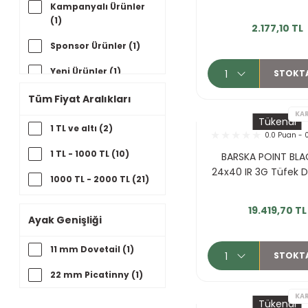
Kampanyalı Ürünler
Vortex Optics (6)
(1)
2.177,10 TL
Truglo (4)
Sponsor Ürünler (1)
Vector Optics (3)
Yeni Ürünler (1)
STOKT
ASG (2)
İndirimli Ürünler (53)
Tüm Fiyat Aralıkları
Bushnell (2)
Tükendi
1 TL ve altı (2)
0.0 Puan - 
GPO Optics (2)
1 TL - 1000 TL (10)
BARSKA POINT BLA
Riton Optics (2)
24x40 IR 3G Tüfek 
1000 TL - 2000 TL (21)
Rıfle Scope (2)
2000 TL - 5000 TL
19.419,70 TL
Specna Arms (2)
(45)
Ayak Genişliği
Victoptics (2)
5000 TL - 10000 TL
11 mm Dovetail (1)
STOKT
(33)
Aria (1)
22 mm Picatinny (1)
10000 TL - 20000 TL
BSA (1)
(30)
Tükendi