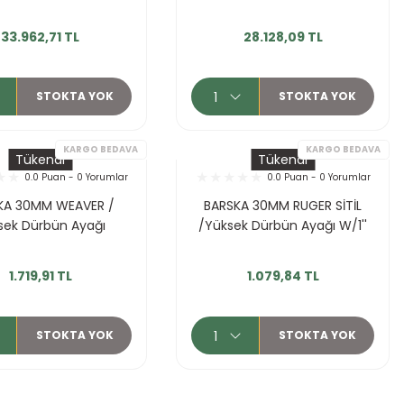
33.962,71 TL
28.128,09 TL
RGO BEDAVA
KARGO BEDAVA
STOKTA YOK
STOKTA YOK
Tükendi
Tükendi
0.0 Puan - 0 Yorumlar
0.0 Puan - 0 Yorumlar
KA 30MM WEAVER /
BARSKA 30MM RUGER SİTİL
sek Dürbün Ayağı
/Yüksek Dürbün Ayağı W/1''
1.719,91 TL
1.079,84 TL
STOKTA YOK
STOKTA YOK
RGO BEDAVA
KARGO BEDAVA