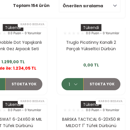
Toplam 154 ürün
Tükendi
Tükendi
0.0 Puan - 0 Yorumlar
0.0 Puan - 0 Yorumlar
Gobble Dot Yapışkanlı
Truglo Picatinny Kanallı 2
enk Gez Arpacık Seti
Parçalı Yükseltici Dürbün
Ayağı
1.299,00 TL
RGO BEDAVA
KARGO BEDAVA
0,00 TL
e ile: 1.234,05 TL
STOKTA YOK
STOKTA YOK
Tükendi
Tükendi
0.0 Puan - 0 Yorumlar
0.0 Puan - 0 Yorumlar
SWAT 6-24X60 IR MIL
BARSKA TACTICAL 6-20X50 IR
 Tüfek Dürbünü
MILDOT 1'' Tüfek Dürbünü