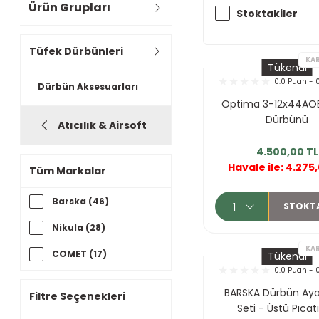
Ürün Grupları
Stoktakiler
Tüfek Dürbünleri
Tükendi
0.0 Puan - 
Dürbün Aksesuarları
Optima 3-12x44AOE
Dürbünü
Atıcılık & Airsoft
4.500,00 TL
Havale ile: 4.275
Tüm Markalar
Barska (46)
STOKT
Nikula (28)
COMET (17)
Tükendi
0.0 Puan - 
Optima (9)
BARSKA Dürbün Aya
Filtre Seçenekleri
Spike (8)
Seti - Üstü Pıcat