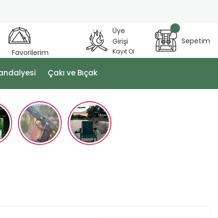
Üye
Sepetim
Girişi
Kayıt Ol
Favorilerim
andalyesi
Çakı ve Bıçak