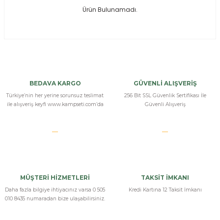
Ürün Bulunamadı.
ksesuarları
e, Tabure
a Mermisi
ermisi
rları
BEDAVA KARGO
GÜVENLİ ALIŞVERİŞ
uk
Türkiye’nin her yerine sorunsuz teslimat
256 Bit SSL Güvenlik Sertifikası İle
ile alışveriş keyfi www.kampseti.com’da
Güvenli Alışveriş
a
uk
MÜŞTERİ HİZMETLERİ
TAKSİT İMKANI
calar
Daha fazla bilgiye ihtiyacınız varsa 0 505
Kredi Kartına 12 Taksit İmkanı
010 8435 numaradan bize ulaşabilirsiniz.