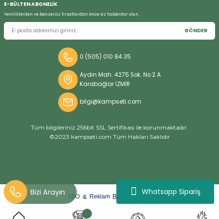
E-BÜLTEN ABONELİK
Yeniliklerden ve benzersiz fırsatlardan önce siz haberdar olun.
GÖNDER
Bizi Arayın
0 (505) 010 84 35
Aydın Mah. 4275 Sok. No:2 A
Karabağlar İZMİR
bilgi@kampseti.com
Tüm bilgileriniz 256bit SSL Sertifikası ile korunmaktadır.
©2023 kampseti.com Tüm Hakları Saklıdır
Whatsapp Sipariş
arat
ify
&
By
SEO
Reklam