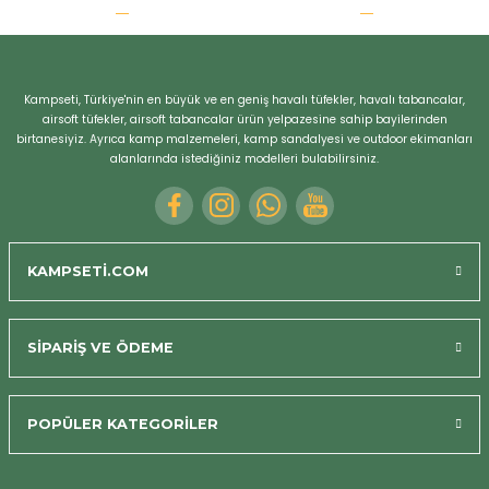
r
Kampseti, Türkiye'nin en büyük ve en geniş havalı tüfekler, havalı tabancalar,
airsoft tüfekler, airsoft tabancalar ürün yelpazesine sahip bayilerinden
birtanesiyiz. Ayrıca kamp malzemeleri, kamp sandalyesi ve outdoor ekimanları
alanlarında istediğiniz modelleri bulabilirsiniz.
KAMPSETİ.COM
SİPARİŞ VE ÖDEME
POPÜLER KATEGORİLER