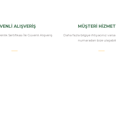
VENLİ ALIŞVERİŞ
MÜŞTERİ HİZMET
nlik Sertifikası İle Güvenli Alışveriş
Daha fazla bilgiye ihtiyacınız vars
numaradan bize ulaşabilir
.COM
SİPARİŞ VE ÖDEME
POPÜLER
KATEGORİ
Banka Bilgileri
Havalı Tüfekle
Hesabım