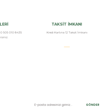
LERİ
TAKSİT İMKANI
a 0 505 010 8435
Kredi Kartına 12 Taksit İmkanı
siniz.
E-BÜLTEN ABONELİK
LER
Yeniliklerden ve benzersiz fırsatlardan önce siz haberdar
olun.
r
GÖNDER