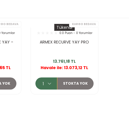
Tükendi
0 Yorumlar
0.0 Puan - 0 Yorumlar
E YAY -
ARMEX RECURVE YAY PRO
13.761,18 TL
KARGO BEDAVA
KA
,65 TL
Havale ile: 13.073,12 TL
A YOK
STOKTA YOK