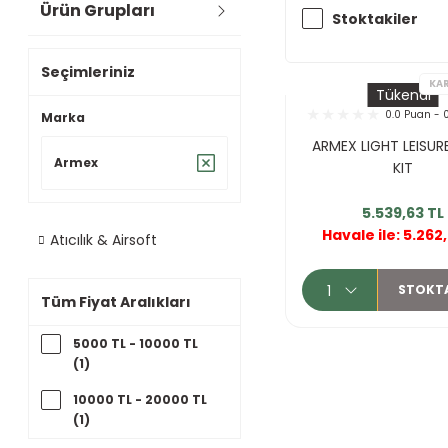
Ürün Grupları
Stoktakiler
Seçimleriniz
Tükendi
0.0 Puan - 
Marka
ARMEX LIGHT LEISUR
Armex
KIT
5.539,63 TL
Havale ile: 5.262
Atıcılık & Airsoft
STOKT
Tüm Fiyat Aralıkları
5000 TL - 10000 TL
(1)
10000 TL - 20000 TL
(1)