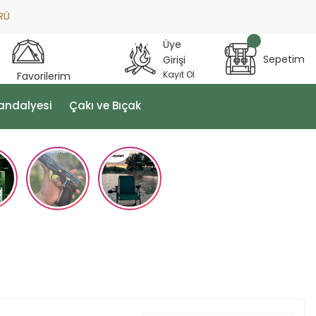
Üye
Sepetim
Girişi
Kayıt Ol
Favorilerim
andalyesi
Çakı ve Bıçak