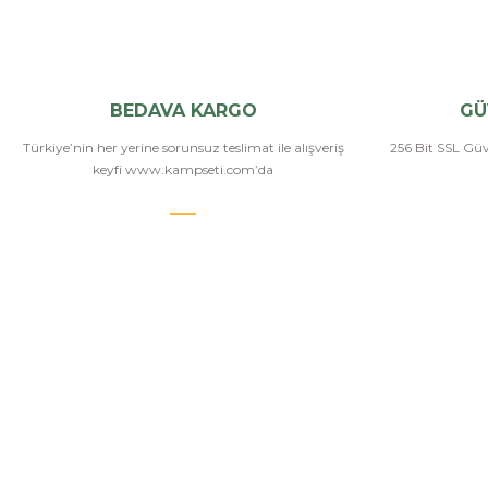
BEDAVA KARGO
GÜ
Türkiye’nin her yerine sorunsuz teslimat ile alışveriş
256 Bit SSL Güve
keyfi www.kampseti.com’da
KAMPSETİ
Kampseti, Türkiye'nin en büyük ve en geniş havalı
tüfekler, havalı tabancalar, airsoft tüfekler, airsoft
İletişim
tabancalar ürün yelpazesine sahip bayilerinden
Hakkımızda
birtanesiyiz. Ayrıca kamp malzemeleri, kamp