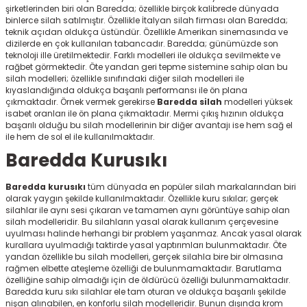
şirketlerinden biri olan Baredda; özellikle birçok kalibrede dünyada
ksesuarları
e, Tabure
binlerce silah satılmıştır. Özellikle İtalyan silah firması olan Baredda;
teknik açıdan oldukça üstündür. Özellikle Amerikan sinemasında ve
dizilerde en çok kullanılan tabancadır. Baredda; günümüzde son
a Mermisi
teknoloji ille üretilmektedir. Farklı modelleri ile oldukça sevilmekte ve
rağbet görmektedir. Öte yandan geri tepme sistemine sahip olan bu
silah modelleri; özellikle sınıfındaki diğer silah modelleri ile
ermisi
rları
kıyaslandığında oldukça başarılı performansı ile ön plana
çıkmaktadır. Örnek vermek gerekirse
Baredda silah
modelleri yüksek
isabet oranları ile ön plana çıkmaktadır. Mermi çıkış hızının oldukça
uk
başarılı olduğu bu silah modellerinin bir diğer avantajı ise hem sağ el
ile hem de sol el ile kullanılmaktadır.
Baredda Kurusıkı
Baredda kurusıkı
tüm dünyada en popüler silah markalarından biri
olarak yaygın şekilde kullanılmaktadır. Özellikle kuru sıkılar; gerçek
silahlar ile aynı sesi çıkaran ve tamamen aynı görüntüye sahip olan
a
uk
silah modelleridir. Bu silahların yasal olarak kullanım çerçevesine
uyulması halinde herhangi bir problem yaşanmaz. Ancak yasal olarak
kurallara uyulmadığı taktirde yasal yaptırımları bulunmaktadır. Öte
calar
yandan özellikle bu silah modelleri, gerçek silahla bire bir olmasına
rağmen elbette ateşleme özelliği de bulunmamaktadır. Barutlama
özelliğine sahip olmadığı için de öldürücü özelliği bulunmamaktadır.
Baredda kuru sıkı silahlar ele tam oturan ve oldukça başarılı şekilde
nişan alınabilen, en konforlu silah modelleridir. Bunun dışında krom