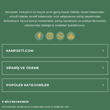
Kampseti, Türkiye'nin en büyük ve en geniş havalı tüfekler, havalı tabancalar,
airsoft tüfekler, airsoft tabancalar ürün yelpazesine sahip bayilerinden
birtanesiyiz. Ayrıca kamp malzemeleri, kamp sandalyesi ve outdoor ekimanları
alanlarında istediğiniz modelleri bulabilirsiniz.
KAMPSETİ.COM
SİPARİŞ VE ÖDEME
POPÜLER KATEGORİLER
Bizi Arayın
E-BÜLTEN ABONELİK
Yeniliklerden ve benzersiz fırsatlardan önce siz haberdar olun.