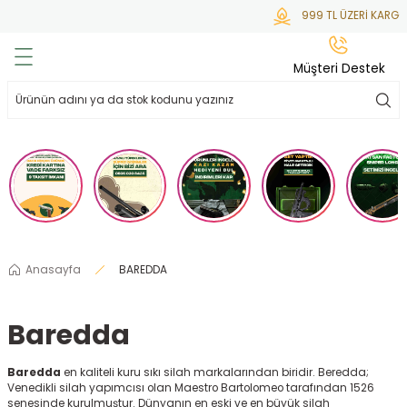
999 TL ÜZERİ KARGO 
Geri Dön
Geri Dön
Geri Dön
Geri Dön
Geri Dön
Müşteri Destek
lar
hlar
irsoft
tdoor
ak
 Gas
alar
alar
/ BBs
çaklar
ekler
i
Tüfekler
rı
esuarları
Anasayfa
BAREDDA
bancalar
ksesuarı
i
ları
letleri
Baredda
ekler
lar
a
Baredda
en kaliteli kuru sıkı silah markalarından biridir. Beredda;
ekler
 Temizlik
abılar
Venedikli silah yapımcısı olan Maestro Bartolomeo tarafından 1526
senesinde kurulmuştur. Dünyanın en eski ve en büyük silah