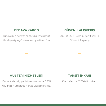
BEDAVA KARGO
GÜVENLİ ALIŞVERİŞ
Türkiye’nin her yerine sorunsuz teslimat
256 Bit SSL Güvenlik Sertifikası İle
ile alışveriş keyfi www.kampseti.com’da
Güvenli Alışveriş
MÜŞTERİ HİZMETLERİ
TAKSİT İMKANI
Daha fazla bilgiye ihtiyacınız varsa 0 505
Kredi Kartına 12 Taksit İmkanı
010 8435 numaradan bize ulaşabilirsiniz.