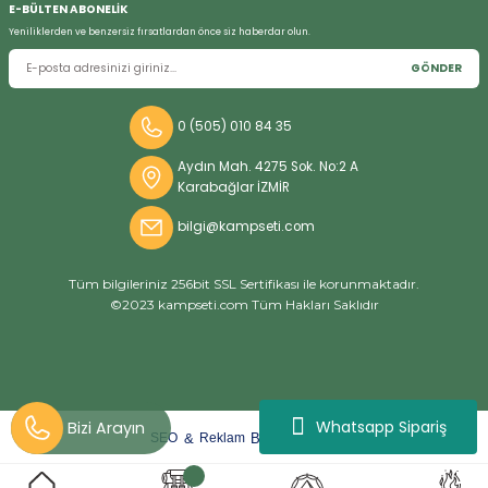
E-BÜLTEN ABONELİK
Yeniliklerden ve benzersiz fırsatlardan önce siz haberdar olun.
GÖNDER
Bizi Arayın
0 (505) 010 84 35
Aydın Mah. 4275 Sok. No:2 A
Karabağlar İZMİR
bilgi@kampseti.com
Tüm bilgileriniz 256bit SSL Sertifikası ile korunmaktadır.
©2023 kampseti.com Tüm Hakları Saklıdır
Whatsapp Sipariş
arat
ify
&
By
SEO
Reklam