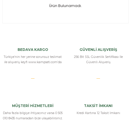
Ürün Bulunamadı.
ksesuarları
e, Tabure
a Mermisi
ermisi
rları
BEDAVA KARGO
GÜVENLİ ALIŞVERİŞ
uk
Türkiye’nin her yerine sorunsuz teslimat
256 Bit SSL Güvenlik Sertifikası İle
ile alışveriş keyfi www.kampseti.com’da
Güvenli Alışveriş
a
uk
MÜŞTERİ HİZMETLERİ
TAKSİT İMKANI
calar
Daha fazla bilgiye ihtiyacınız varsa 0 505
Kredi Kartına 12 Taksit İmkanı
010 8435 numaradan bize ulaşabilirsiniz.