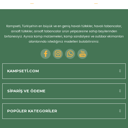
r
Kampseti, Türkiye'nin en büyük ve en geniş havalı tüfekler, havalı tabancalar,
airsoft tüfekler, airsoft tabancalar ürün yelpazesine sahip bayilerinden
birtanesiyiz. Ayrıca kamp malzemeleri, kamp sandalyesi ve outdoor ekimanları
alanlarında istediğiniz modelleri bulabilirsiniz.
KAMPSETİ.COM
SİPARİŞ VE ÖDEME
POPÜLER KATEGORİLER