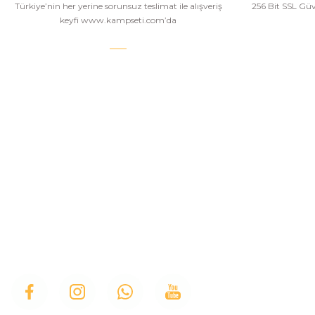
Türkiye’nin her yerine sorunsuz teslimat ile alışveriş
256 Bit SSL Güve
keyfi www.kampseti.com’da
KAMPSETİ
Kampseti, Türkiye'nin en büyük ve en geniş havalı
tüfekler, havalı tabancalar, airsoft tüfekler, airsoft
İletişim
tabancalar ürün yelpazesine sahip bayilerinden
Hakkımızda
birtanesiyiz. Ayrıca kamp malzemeleri, kamp
sandalyesi ve outdoor ekimanları alanlarında
Üye Girişi
istediğiniz modelleri bulabilirsiniz.
İletişim Form
Bizi Arayın
Blog
Kamp Sandaly