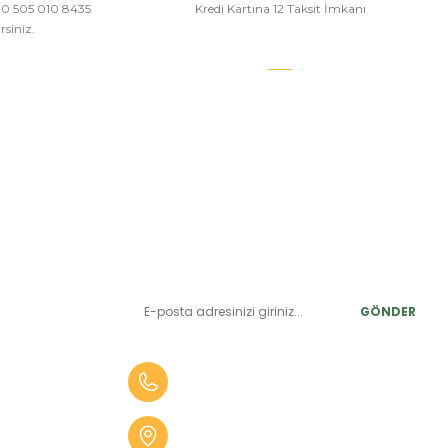
a 0 505 010 8435
Kredi Kartına 12 Taksit İmkanı
siniz.
E-BÜLTEN ABONELİK
LER
Yeniliklerden ve benzersiz fırsatlardan önce siz haberdar
olun.
r
GÖNDER
alar
er
0 (505) 010 84 35
alar
Aydın Mah. 4275 Sok. No:2 A
fekler
Karabağlar İZMİR