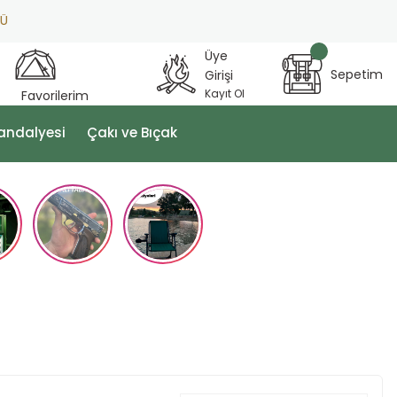
Üye
Sepetim
Girişi
Kayıt Ol
Favorilerim
andalyesi
Çakı ve Bıçak