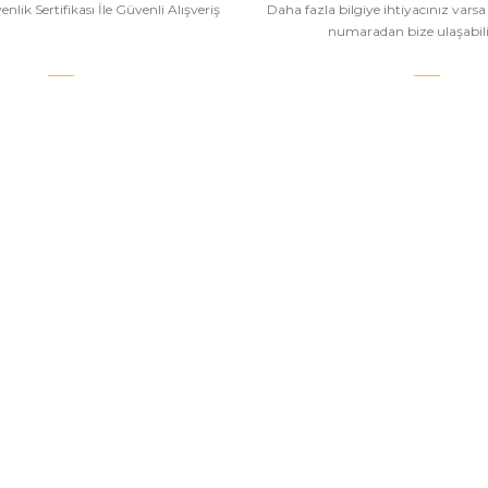
nlik Sertifikası İle Güvenli Alışveriş
Daha fazla bilgiye ihtiyacınız vars
numaradan bize ulaşabilir
.COM
SİPARİŞ VE ÖDEME
POPÜLER
KATEGORİ
Banka Bilgileri
Havalı Tüfekle
Hesabım
Havalı Tabanc
Havale Bildirim Formu
Airsoft Tüfekl
u
Sipariş Takip
Airsoft Tabanc
Mesafeli Satış Sözleşmesi
PCP Havalı Tü
esi
Gizlilik ve Güvenlik