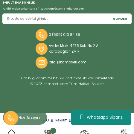
E-BÜLTEN ABONELİK
Yeniliklerden ve benzersiz fırsatlardan önce siz haberdar olun.
GÖNDER
Bizi Arayın
0 (505) 010 84 35
Aydın Mah. 4275 Sok. No:2 A
Karabağlar İZMİR
bilgi@kampseti.com
Tüm bilgileriniz 256bit SSL Sertifikası ile korunmaktadır.
©2023 kampseti.com Tüm Hakları Saklıdır
Whatsapp Sipariş
arat
ify
&
By
SEO
Reklam