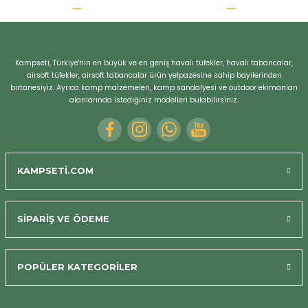
r
Kampseti, Türkiye'nin en büyük ve en geniş havalı tüfekler, havalı tabancalar,
airsoft tüfekler, airsoft tabancalar ürün yelpazesine sahip bayilerinden
birtanesiyiz. Ayrıca kamp malzemeleri, kamp sandalyesi ve outdoor ekimanları
alanlarında istediğiniz modelleri bulabilirsiniz.
KAMPSETİ.COM
SİPARİŞ VE ÖDEME
POPÜLER KATEGORİLER