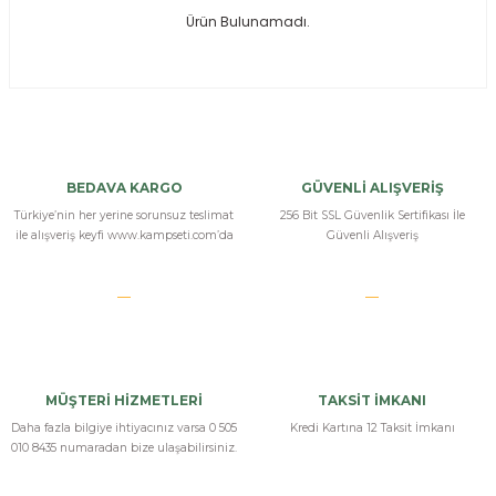
Ürün Bulunamadı.
ksesuarları
e, Tabure
a Mermisi
ermisi
rları
BEDAVA KARGO
GÜVENLİ ALIŞVERİŞ
uk
Türkiye’nin her yerine sorunsuz teslimat
256 Bit SSL Güvenlik Sertifikası İle
ile alışveriş keyfi www.kampseti.com’da
Güvenli Alışveriş
a
uk
MÜŞTERİ HİZMETLERİ
TAKSİT İMKANI
calar
Daha fazla bilgiye ihtiyacınız varsa 0 505
Kredi Kartına 12 Taksit İmkanı
010 8435 numaradan bize ulaşabilirsiniz.