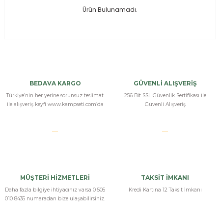
Ürün Bulunamadı.
ksesuarları
e, Tabure
a Mermisi
ermisi
rları
BEDAVA KARGO
GÜVENLİ ALIŞVERİŞ
uk
Türkiye’nin her yerine sorunsuz teslimat
256 Bit SSL Güvenlik Sertifikası İle
ile alışveriş keyfi www.kampseti.com’da
Güvenli Alışveriş
a
uk
MÜŞTERİ HİZMETLERİ
TAKSİT İMKANI
calar
Daha fazla bilgiye ihtiyacınız varsa 0 505
Kredi Kartına 12 Taksit İmkanı
010 8435 numaradan bize ulaşabilirsiniz.