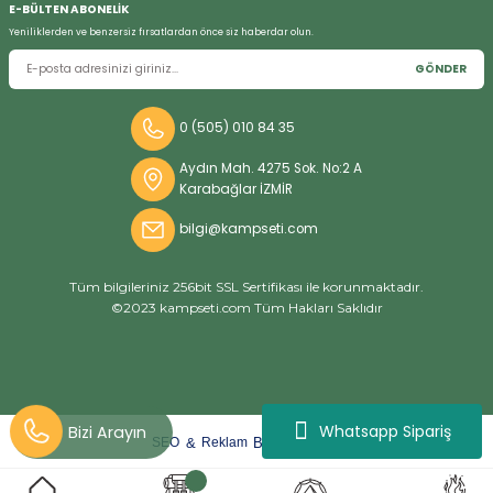
E-BÜLTEN ABONELİK
Yeniliklerden ve benzersiz fırsatlardan önce siz haberdar olun.
GÖNDER
Bizi Arayın
0 (505) 010 84 35
Aydın Mah. 4275 Sok. No:2 A
Karabağlar İZMİR
bilgi@kampseti.com
Tüm bilgileriniz 256bit SSL Sertifikası ile korunmaktadır.
©2023 kampseti.com Tüm Hakları Saklıdır
Whatsapp Sipariş
arat
ify
&
By
SEO
Reklam