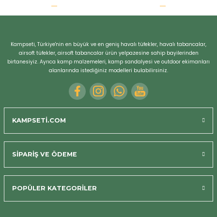
r
Kampseti, Türkiye'nin en büyük ve en geniş havalı tüfekler, havalı tabancalar,
airsoft tüfekler, airsoft tabancalar ürün yelpazesine sahip bayilerinden
birtanesiyiz. Ayrıca kamp malzemeleri, kamp sandalyesi ve outdoor ekimanları
alanlarında istediğiniz modelleri bulabilirsiniz.
KAMPSETİ.COM
SİPARİŞ VE ÖDEME
POPÜLER KATEGORİLER