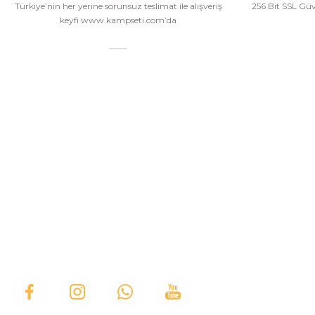
Türkiye’nin her yerine sorunsuz teslimat ile alışveriş
256 Bit SSL Güve
keyfi www.kampseti.com’da
KAMPSETİ
Kampseti, Türkiye'nin en büyük ve en geniş havalı
tüfekler, havalı tabancalar, airsoft tüfekler, airsoft
İletişim
tabancalar ürün yelpazesine sahip bayilerinden
Hakkımızda
birtanesiyiz. Ayrıca kamp malzemeleri, kamp
sandalyesi ve outdoor ekimanları alanlarında
Üye Girişi
istediğiniz modelleri bulabilirsiniz.
İletişim Form
Bizi Arayın
Blog
Kamp Sandaly