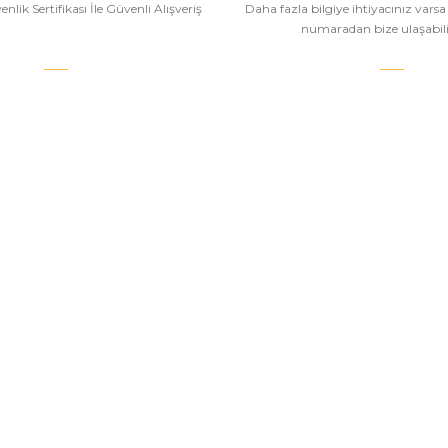
nlik Sertifikası İle Güvenli Alışveriş
Daha fazla bilgiye ihtiyacınız vars
numaradan bize ulaşabilir
.COM
SİPARİŞ VE ÖDEME
POPÜLER
KATEGORİ
Banka Bilgileri
Havalı Tüfekle
Hesabım
Havalı Tabanc
Havale Bildirim Formu
Airsoft Tüfekl
u
Sipariş Takip
Airsoft Tabanc
Mesafeli Satış Sözleşmesi
PCP Havalı Tü
esi
Gizlilik ve Güvenlik