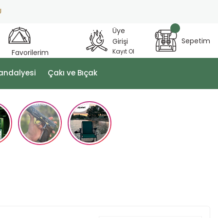
Üye
Sepetim
Girişi
Kayıt Ol
Favorilerim
andalyesi
Çakı ve Bıçak