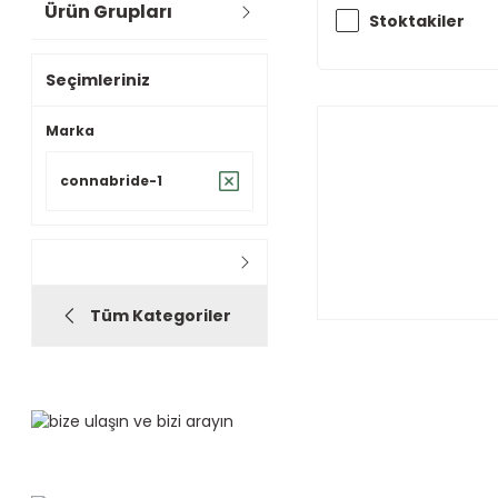
Ürün Grupları
Stoktakiler
Seçimleriniz
Marka
connabride-1
Tüm Kategoriler