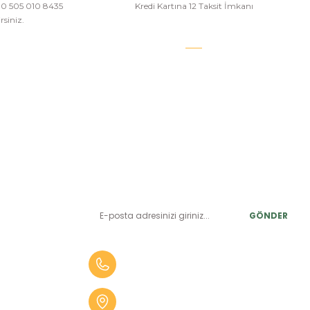
a 0 505 010 8435
Kredi Kartına 12 Taksit İmkanı
siniz.
E-BÜLTEN ABONELİK
LER
Yeniliklerden ve benzersiz fırsatlardan önce siz haberdar
olun.
r
GÖNDER
alar
er
0 (505) 010 84 35
alar
Aydın Mah. 4275 Sok. No:2 A
fekler
Karabağlar İZMİR