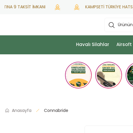
INA 9 TAKSİT İMKANI
KAMPSETİ TÜRKİYE HATSAN YE
Havalı Silahlar
Airsoft
Anasayfa
Connabride