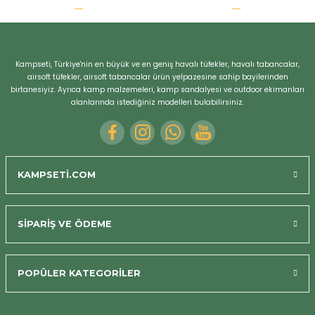
r
Kampseti, Türkiye'nin en büyük ve en geniş havalı tüfekler, havalı tabancalar,
airsoft tüfekler, airsoft tabancalar ürün yelpazesine sahip bayilerinden
birtanesiyiz. Ayrıca kamp malzemeleri, kamp sandalyesi ve outdoor ekimanları
alanlarında istediğiniz modelleri bulabilirsiniz.
KAMPSETİ.COM
SİPARİŞ VE ÖDEME
POPÜLER KATEGORİLER