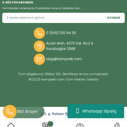
E-BÜLTEN ABONELİK
Yeniliklerden ve benzersiz fırsatlardan önce siz haberdar olun.
GÖNDER
Bizi Arayın
0 (505) 010 84 35
Aydın Mah. 4275 Sok. No:2 A
Karabağlar İZMİR
bilgi@kampseti.com
Tüm bilgileriniz 256bit SSL Sertifikası ile korunmaktadır.
©2023 kampseti.com Tüm Hakları Saklıdır
Whatsapp Sipariş
arat
ify
&
By
SEO
Reklam