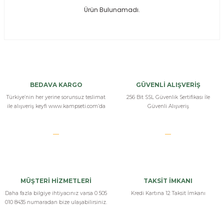
Ürün Bulunamadı.
ksesuarları
e, Tabure
a Mermisi
ermisi
rları
BEDAVA KARGO
GÜVENLİ ALIŞVERİŞ
uk
Türkiye’nin her yerine sorunsuz teslimat
256 Bit SSL Güvenlik Sertifikası İle
ile alışveriş keyfi www.kampseti.com’da
Güvenli Alışveriş
a
uk
MÜŞTERİ HİZMETLERİ
TAKSİT İMKANI
calar
Daha fazla bilgiye ihtiyacınız varsa 0 505
Kredi Kartına 12 Taksit İmkanı
010 8435 numaradan bize ulaşabilirsiniz.