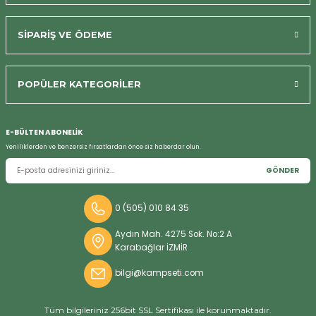
SİPARİŞ VE ÖDEME
POPÜLER KATEGORİLER
Bizi Arayın
E-BÜLTEN ABONELİK
Yeniliklerden ve benzersiz fırsatlardan önce siz haberdar olun.
GÖNDER
0 (505) 010 84 35
Aydın Mah. 4275 Sok. No:2 A
Karabağlar İZMİR
bilgi@kampseti.com
Tüm bilgileriniz 256bit SSL Sertifikası ile korunmaktadır.