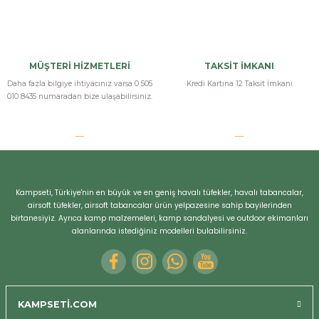
MÜŞTERİ HİZMETLERİ
TAKSİT İMKANI
Daha fazla bilgiye ihtiyacınız varsa 0 505
Kredi Kartına 12 Taksit İmkanı
010 8435 numaradan bize ulaşabilirsiniz.
Kampseti, Türkiye'nin en büyük ve en geniş havalı tüfekler, havalı tabancalar,
airsoft tüfekler, airsoft tabancalar ürün yelpazesine sahip bayilerinden
birtanesiyiz. Ayrıca kamp malzemeleri, kamp sandalyesi ve outdoor ekimanları
alanlarında istediğiniz modelleri bulabilirsiniz.
KAMPSETİ.COM