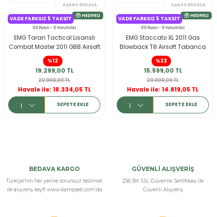
r
VADE FARKSIZ 5 TAKSIT
VADE FARKSIZ 5 TAKSIT
0.0 Puan - 0 Yorumlar
0.0 Puan - 0 Yorumlar
EMG Taran Tactical Lisanslı
EMG Staccato XL 2011 Gas
Combat Master 2011 GBB Airsoft
Blowback T8 Airsoft Tabanca
Tabanca
%12
%22
19.299,00 TL
15.599,00 TL
22.000,00 TL
20.000,00 TL
Havale ile: 18.334,05 TL
Havale ile: 14.819,05 TL
SEPETE EKLE
SEPETE EKLE
KARGO BEDAVA
HEDIYELI
BEDAVA KARGO
GÜVENLİ ALIŞVERİŞ
Türkiye’nin her yerine sorunsuz teslimat
256 Bit SSL Güvenlik Sertifikası İle
ile alışveriş keyfi www.kampseti.com’da
Güvenli Alışveriş