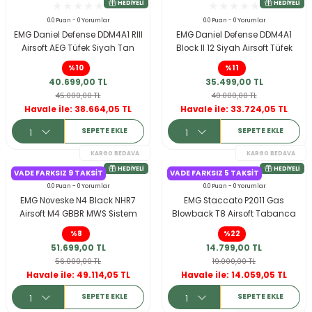
ksesuarları
e, Tabure
0.0 Puan - 0 Yorumlar
0.0 Puan - 0 Yorumlar
EMG Daniel Defense DDM4A1 RIII
EMG Daniel Defense DDM4A1
Airsoft AEG Tüfek Siyah Tan
Block II 12 Siyah Airsoft Tüfek
a Mermisi
Platinum QBS
KARGO BEDAVA
%10
%11
HEDIYELI
40.699,00 TL
35.499,00 TL
ermisi
rları
45.000,00 TL
40.000,00 TL
Havale ile: 38.664,05 TL
Havale ile: 33.724,05 TL
uk
SEPETE EKLE
SEPETE EKLE
VADE FARKSIZ 9 TAKSIT
VADE FARKSIZ 5 TAKSIT
0.0 Puan - 0 Yorumlar
0.0 Puan - 0 Yorumlar
EMG Noveske N4 Black NHR7
EMG Staccato P2011 Gas
Airsoft M4 GBBR MWS Sistem
Blowback T8 Airsoft Tabanca
a
uk
Double Eagle BK Gen 2
%8
%22
51.699,00 TL
14.799,00 TL
calar
56.000,00 TL
19.000,00 TL
KARGO BEDAVA
Havale ile: 49.114,05 TL
Havale ile: 14.059,05 TL
HEDIYELI
SEPETE EKLE
SEPETE EKLE