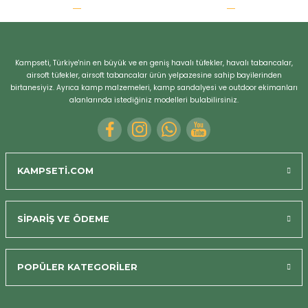
r
Kampseti, Türkiye'nin en büyük ve en geniş havalı tüfekler, havalı tabancalar,
airsoft tüfekler, airsoft tabancalar ürün yelpazesine sahip bayilerinden
birtanesiyiz. Ayrıca kamp malzemeleri, kamp sandalyesi ve outdoor ekimanları
alanlarında istediğiniz modelleri bulabilirsiniz.
KAMPSETİ.COM
SİPARİŞ VE ÖDEME
POPÜLER KATEGORİLER