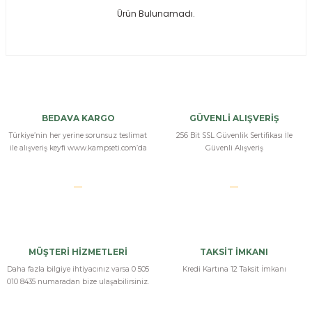
Ürün Bulunamadı.
ksesuarları
e, Tabure
a Mermisi
ermisi
rları
BEDAVA KARGO
GÜVENLİ ALIŞVERİŞ
uk
Türkiye’nin her yerine sorunsuz teslimat
256 Bit SSL Güvenlik Sertifikası İle
ile alışveriş keyfi www.kampseti.com’da
Güvenli Alışveriş
a
uk
MÜŞTERİ HİZMETLERİ
TAKSİT İMKANI
calar
Daha fazla bilgiye ihtiyacınız varsa 0 505
Kredi Kartına 12 Taksit İmkanı
010 8435 numaradan bize ulaşabilirsiniz.