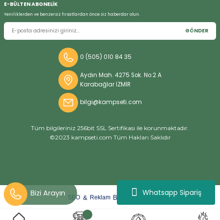
E-BÜLTEN ABONELİK
Yeniliklerden ve benzersiz fırsatlardan önce siz haberdar olun.
GÖNDER
Bizi Arayın
0 (505) 010 84 35
Aydın Mah. 4275 Sok. No:2 A
Karabağlar İZMİR
bilgi@kampseti.com
Tüm bilgileriniz 256bit SSL Sertifikası ile korunmaktadır.
©2023 kampseti.com Tüm Hakları Saklıdır
Whatsapp Sipariş
arat
ify
&
By
SEO
Reklam