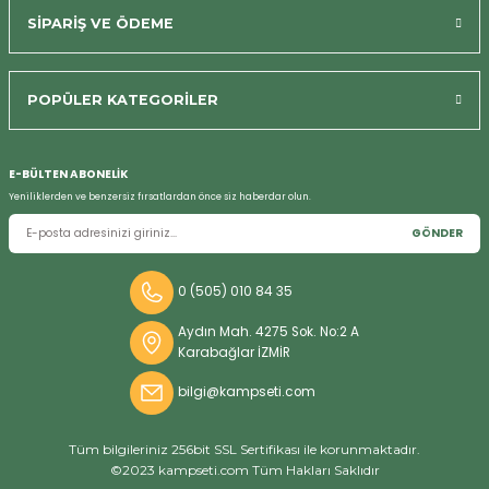
SİPARİŞ VE ÖDEME
POPÜLER KATEGORİLER
E-BÜLTEN ABONELİK
Yeniliklerden ve benzersiz fırsatlardan önce siz haberdar olun.
GÖNDER
Bizi Arayın
0 (505) 010 84 35
Aydın Mah. 4275 Sok. No:2 A
Karabağlar İZMİR
bilgi@kampseti.com
Tüm bilgileriniz 256bit SSL Sertifikası ile korunmaktadır.
©2023 kampseti.com Tüm Hakları Saklıdır