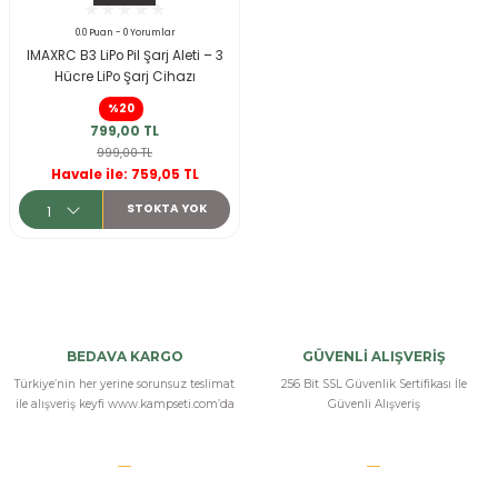
ksesuarları
e, Tabure
0.0 Puan - 0 Yorumlar
IMAXRC B3 LiPo Pil Şarj Aleti – 3
Hücre LiPo Şarj Cihazı
a Mermisi
%20
799,00 TL
ermisi
rları
999,00 TL
Havale ile: 759,05 TL
uk
STOKTA YOK
a
uk
BEDAVA KARGO
GÜVENLİ ALIŞVERİŞ
Türkiye’nin her yerine sorunsuz teslimat
256 Bit SSL Güvenlik Sertifikası İle
ile alışveriş keyfi www.kampseti.com’da
Güvenli Alışveriş
calar