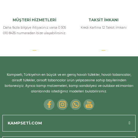
r
MÜŞTERİ HİZMETLERİ
TAKSİT İMKANI
Daha fazla bilgiye ihtiyacınız varsa 0 505
Kredi Kartına 12 Taksit İmkanı
010 8435 numaradan bize ulaşabilirsiniz.
Kampseti, Türkiye'nin en büyük ve en geniş havalı tüfekler, havalı tabancalar,
airsoft tüfekler, airsoft tabancalar ürün yelpazesine sahip bayilerinden
birtanesiyiz. Ayrıca kamp malzemeleri, kamp sandalyesi ve outdoor ekimanları
alanlarında istediğiniz modelleri bulabilirsiniz.
KAMPSETİ.COM