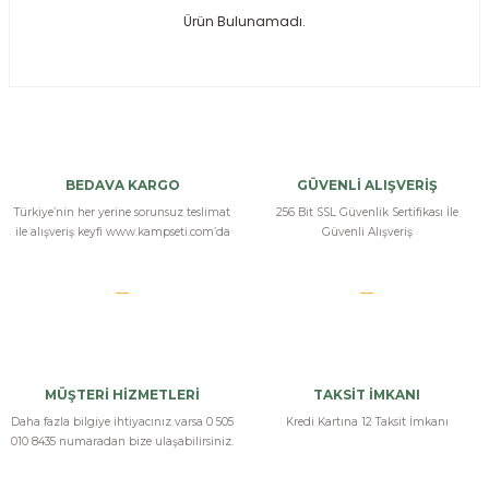
Ürün Bulunamadı.
ksesuarları
e, Tabure
a Mermisi
ermisi
rları
BEDAVA KARGO
GÜVENLİ ALIŞVERİŞ
uk
Türkiye’nin her yerine sorunsuz teslimat
256 Bit SSL Güvenlik Sertifikası İle
ile alışveriş keyfi www.kampseti.com’da
Güvenli Alışveriş
a
uk
MÜŞTERİ HİZMETLERİ
TAKSİT İMKANI
calar
Daha fazla bilgiye ihtiyacınız varsa 0 505
Kredi Kartına 12 Taksit İmkanı
010 8435 numaradan bize ulaşabilirsiniz.