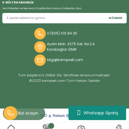
E-BÜLTEN ABONELİK
Yeniliklerden ve benzersiz fırsatlardan önce siz haberdar olun.
GÖNDER
Bizi Arayın
0 (505) 010 84 35
Aydın Mah. 4275 Sok. No:2 A
Karabağlar İZMİR
bilgi@kampseti.com
Tüm bilgileriniz 256bit SSL Sertifikası ile korunmaktadır.
©2023 kampseti.com Tüm Hakları Saklıdır
Whatsapp Sipariş
arat
ify
&
By
SEO
Reklam