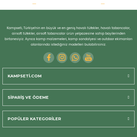
r
Kampseti, Türkiye'nin en büyük ve en geniş havalı tüfekler, havalı tabancalar,
airsoft tüfekler, airsoft tabancalar ürün yelpazesine sahip bayilerinden
birtanesiyiz. Ayrıca kamp malzemeleri, kamp sandalyesi ve outdoor ekimanları
alanlarında istediğiniz modelleri bulabilirsiniz.
KAMPSETİ.COM
SİPARİŞ VE ÖDEME
POPÜLER KATEGORİLER