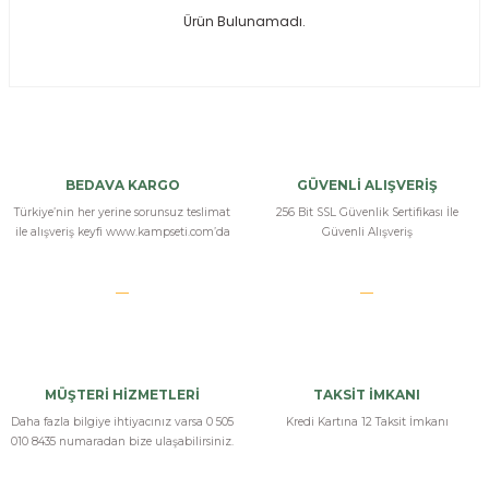
Ürün Bulunamadı.
ksesuarları
e, Tabure
a Mermisi
ermisi
rları
BEDAVA KARGO
GÜVENLİ ALIŞVERİŞ
uk
Türkiye’nin her yerine sorunsuz teslimat
256 Bit SSL Güvenlik Sertifikası İle
ile alışveriş keyfi www.kampseti.com’da
Güvenli Alışveriş
a
uk
MÜŞTERİ HİZMETLERİ
TAKSİT İMKANI
calar
Daha fazla bilgiye ihtiyacınız varsa 0 505
Kredi Kartına 12 Taksit İmkanı
010 8435 numaradan bize ulaşabilirsiniz.