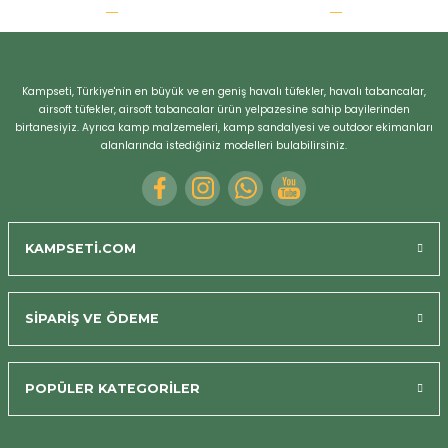
r
Kampseti, Türkiye'nin en büyük ve en geniş havalı tüfekler, havalı tabancalar,
airsoft tüfekler, airsoft tabancalar ürün yelpazesine sahip bayilerinden
birtanesiyiz. Ayrıca kamp malzemeleri, kamp sandalyesi ve outdoor ekimanları
alanlarında istediğiniz modelleri bulabilirsiniz.
KAMPSETİ.COM
SİPARİŞ VE ÖDEME
POPÜLER KATEGORİLER