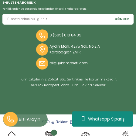
E-BÜLTEN ABONELİK
Yeniliklerden ve benzersiz fırsatlardan önce siz haberdar olun.
GÖNDER
Bizi Arayın
0 (505) 010 84 35
Aydın Mah. 4275 Sok. No:2 A
Karabağlar İZMİR
bilgi@kampseti.com
Tüm bilgileriniz 256bit SSL Sertifikası ile korunmaktadır.
©2023 kampseti.com Tüm Hakları Saklıdır
Whatsapp Sipariş
arat
ify
&
By
SEO
Reklam