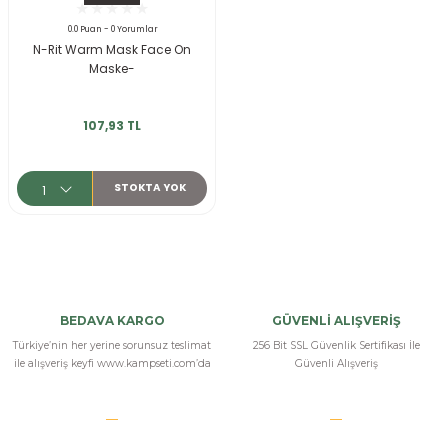
ksesuarları
e, Tabure
0.0 Puan - 0 Yorumlar
N-Rit Warm Mask Face On
Maske-
a Mermisi
ermisi
rları
107,93 TL
uk
STOKTA YOK
a
uk
BEDAVA KARGO
GÜVENLİ ALIŞVERİŞ
Türkiye’nin her yerine sorunsuz teslimat
256 Bit SSL Güvenlik Sertifikası İle
ile alışveriş keyfi www.kampseti.com’da
Güvenli Alışveriş
calar