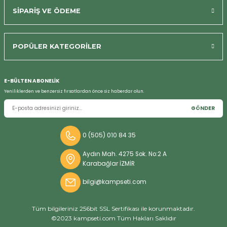
SİPARİŞ VE ÖDEME
POPÜLER KATEGORİLER
E-BÜLTEN ABONELİK
Yeniliklerden ve benzersiz fırsatlardan önce siz haberdar olun.
GÖNDER
Bizi Arayın
0 (505) 010 84 35
Aydın Mah. 4275 Sok. No:2 A
Karabağlar İZMİR
bilgi@kampseti.com
Tüm bilgileriniz 256bit SSL Sertifikası ile korunmaktadır.
©2023 kampseti.com Tüm Hakları Saklıdır