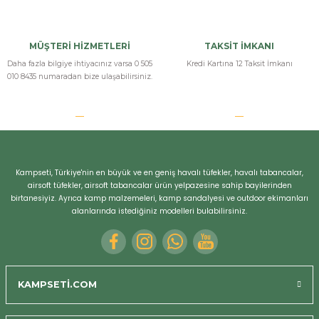
r
MÜŞTERİ HİZMETLERİ
TAKSİT İMKANI
Daha fazla bilgiye ihtiyacınız varsa 0 505
Kredi Kartına 12 Taksit İmkanı
010 8435 numaradan bize ulaşabilirsiniz.
Kampseti, Türkiye'nin en büyük ve en geniş havalı tüfekler, havalı tabancalar,
airsoft tüfekler, airsoft tabancalar ürün yelpazesine sahip bayilerinden
birtanesiyiz. Ayrıca kamp malzemeleri, kamp sandalyesi ve outdoor ekimanları
alanlarında istediğiniz modelleri bulabilirsiniz.
KAMPSETİ.COM