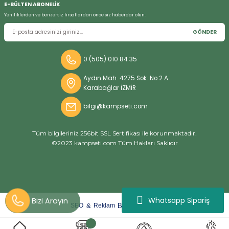
E-BÜLTEN ABONELİK
Yeniliklerden ve benzersiz fırsatlardan önce siz haberdar olun.
GÖNDER
Bizi Arayın
0 (505) 010 84 35
Aydın Mah. 4275 Sok. No:2 A
Karabağlar İZMİR
bilgi@kampseti.com
Tüm bilgileriniz 256bit SSL Sertifikası ile korunmaktadır.
©2023 kampseti.com Tüm Hakları Saklıdır
Whatsapp Sipariş
arat
ify
&
By
SEO
Reklam