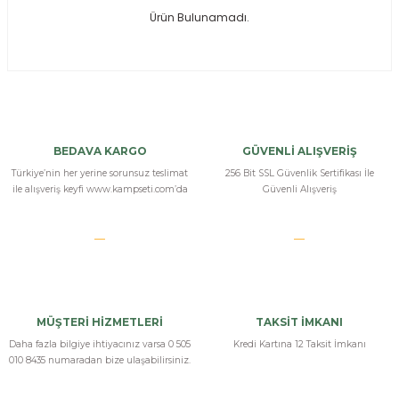
Ürün Bulunamadı.
ksesuarları
e, Tabure
a Mermisi
ermisi
rları
BEDAVA KARGO
GÜVENLİ ALIŞVERİŞ
uk
Türkiye’nin her yerine sorunsuz teslimat
256 Bit SSL Güvenlik Sertifikası İle
ile alışveriş keyfi www.kampseti.com’da
Güvenli Alışveriş
a
uk
MÜŞTERİ HİZMETLERİ
TAKSİT İMKANI
calar
Daha fazla bilgiye ihtiyacınız varsa 0 505
Kredi Kartına 12 Taksit İmkanı
010 8435 numaradan bize ulaşabilirsiniz.