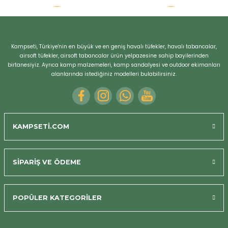
r
Kampseti, Türkiye'nin en büyük ve en geniş havalı tüfekler, havalı tabancalar,
airsoft tüfekler, airsoft tabancalar ürün yelpazesine sahip bayilerinden
birtanesiyiz. Ayrıca kamp malzemeleri, kamp sandalyesi ve outdoor ekimanları
alanlarında istediğiniz modelleri bulabilirsiniz.
KAMPSETİ.COM
SİPARİŞ VE ÖDEME
POPÜLER KATEGORİLER