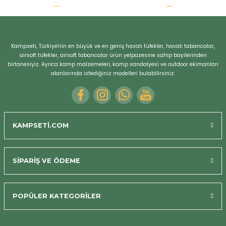
r
Kampseti, Türkiye'nin en büyük ve en geniş havalı tüfekler, havalı tabancalar,
airsoft tüfekler, airsoft tabancalar ürün yelpazesine sahip bayilerinden
birtanesiyiz. Ayrıca kamp malzemeleri, kamp sandalyesi ve outdoor ekimanları
alanlarında istediğiniz modelleri bulabilirsiniz.
KAMPSETİ.COM
SİPARİŞ VE ÖDEME
POPÜLER KATEGORİLER