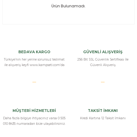
Ürün Bulunamadı.
ksesuarları
e, Tabure
a Mermisi
ermisi
rları
BEDAVA KARGO
GÜVENLİ ALIŞVERİŞ
uk
Türkiye’nin her yerine sorunsuz teslimat
256 Bit SSL Güvenlik Sertifikası İle
ile alışveriş keyfi www.kampseti.com’da
Güvenli Alışveriş
a
uk
MÜŞTERİ HİZMETLERİ
TAKSİT İMKANI
calar
Daha fazla bilgiye ihtiyacınız varsa 0 505
Kredi Kartına 12 Taksit İmkanı
010 8435 numaradan bize ulaşabilirsiniz.