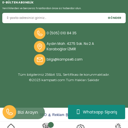
E-BÜLTEN ABONELİK
Yeniliklerden ve benzersiz fırsatlardan önce siz haberdar olun.
GÖNDER
Bizi Arayın
0 (505) 010 84 35
Aydın Mah. 4275 Sok. No:2 A
Karabağlar İZMİR
bilgi@kampseti.com
Tüm bilgileriniz 256bit SSL Sertifikası ile korunmaktadır.
©2023 kampseti.com Tüm Hakları Saklıdır
Whatsapp Sipariş
arat
ify
&
By
SEO
Reklam