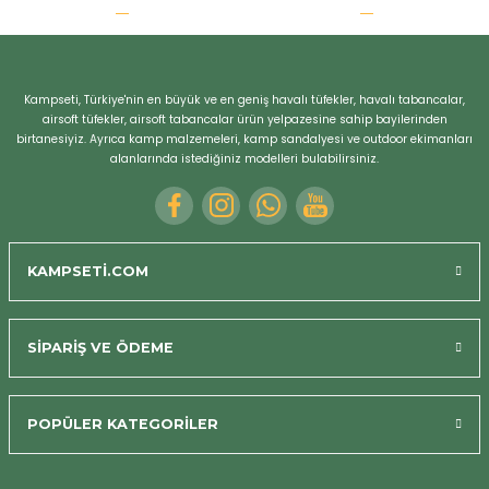
r
Kampseti, Türkiye'nin en büyük ve en geniş havalı tüfekler, havalı tabancalar,
airsoft tüfekler, airsoft tabancalar ürün yelpazesine sahip bayilerinden
birtanesiyiz. Ayrıca kamp malzemeleri, kamp sandalyesi ve outdoor ekimanları
alanlarında istediğiniz modelleri bulabilirsiniz.
KAMPSETİ.COM
SİPARİŞ VE ÖDEME
POPÜLER KATEGORİLER