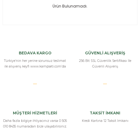
Ürün Bulunamadı.
ksesuarları
e, Tabure
a Mermisi
ermisi
rları
BEDAVA KARGO
GÜVENLİ ALIŞVERİŞ
uk
Türkiye’nin her yerine sorunsuz teslimat
256 Bit SSL Güvenlik Sertifikası İle
ile alışveriş keyfi www.kampseti.com’da
Güvenli Alışveriş
a
uk
MÜŞTERİ HİZMETLERİ
TAKSİT İMKANI
calar
Daha fazla bilgiye ihtiyacınız varsa 0 505
Kredi Kartına 12 Taksit İmkanı
010 8435 numaradan bize ulaşabilirsiniz.