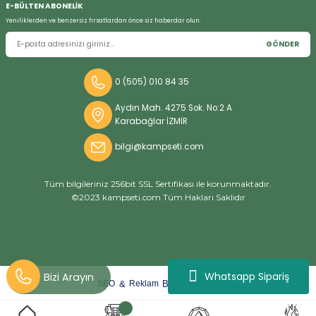
E-BÜLTEN ABONELİK
Yeniliklerden ve benzersiz fırsatlardan önce siz haberdar olun.
GÖNDER
Bizi Arayın
0 (505) 010 84 35
Aydın Mah. 4275 Sok. No:2 A
Karabağlar İZMİR
bilgi@kampseti.com
Tüm bilgileriniz 256bit SSL Sertifikası ile korunmaktadır.
©2023 kampseti.com Tüm Hakları Saklıdır
Whatsapp Sipariş
arat
ify
&
By
SEO
Reklam