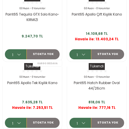
ksesuarları
e, Tabure
0.0 Puan - 0 Yorumlar
0.0 Puan - 0 Yorumlar
Point65 Tequila GTX Solo Kano-
Point65 Apollo Çift Kişilik Kano
KIRMIZI
a Mermisi
KARGO BEDAVA
14.108,68 TL
ermisi
rları
9.247,70 TL
Havale ile: 13.403,24 TL
uk
STOKTA YOK
STOKTA YOK
Tükendi
Tükendi
0.0 Puan - 0 Yorumlar
0.0 Puan - 0 Yorumlar
Point65 Apollo Tek Kişilik Kano
Point65 Hatch Rubber Oval
44/26cm
a
uk
7.635,28 TL
818,06 TL
calar
Havale ile: 7.253,51 TL
Havale ile: 777,16 TL
KARGO BEDAVA
STOKTA YOK
STOKTA YOK