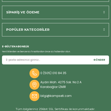
SİPARİŞ VE ÖDEME
POPÜLER KATEGORİLER
Bizi Arayın
E-BÜLTEN ABONELİK
Yeniliklerden ve benzersiz fırsatlardan önce siz haberdar olun.
GÖNDER
0 (505) 010 84 35
Aydın Mah. 4275 Sok. No:2 A
Karabağlar İZMİR
bilgi@kampseti.com
Tüm bilgileriniz 256bit SSL Sertifikası ile korunmaktadır.