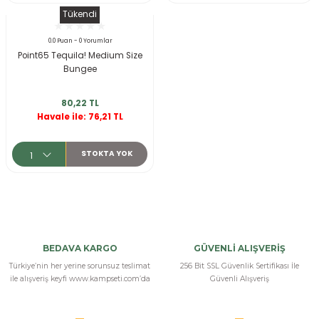
r
Tükendi
0.0 Puan - 0 Yorumlar
Point65 Tequila! Medium Size
Bungee
80,22 TL
Havale ile: 76,21 TL
STOKTA YOK
BEDAVA KARGO
GÜVENLİ ALIŞVERİŞ
Türkiye’nin her yerine sorunsuz teslimat
256 Bit SSL Güvenlik Sertifikası İle
ile alışveriş keyfi www.kampseti.com’da
Güvenli Alışveriş