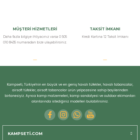
MÜŞTERİ HİZMETLERİ
TAKSİT İMKANI
Daha fazla bilgiye ihtiyacınız varsa 0 505
Kredi Kartına 12 Taksit İmkanı
010 8435 numaradan bize ulaşabilirsiniz.
Kampseti, Türkiye'nin en büyük ve en geniş havalı tüfekler, havalı tabancalar,
airsoft tüfekler, airsoft tabancalar ürün yelpazesine sahip bayilerinden
birtanesiyiz. Ayrıca kamp malzemeleri, kamp sandalyesi ve outdoor ekimanları
alanlarında istediğiniz modelleri bulabilirsiniz.
KAMPSETİ.COM