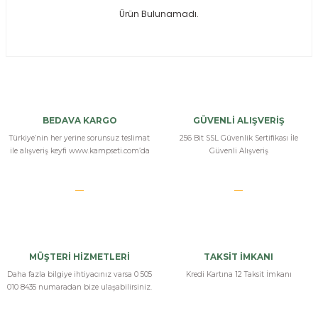
Ürün Bulunamadı.
ksesuarları
e, Tabure
a Mermisi
ermisi
rları
BEDAVA KARGO
GÜVENLİ ALIŞVERİŞ
uk
Türkiye’nin her yerine sorunsuz teslimat
256 Bit SSL Güvenlik Sertifikası İle
ile alışveriş keyfi www.kampseti.com’da
Güvenli Alışveriş
a
uk
MÜŞTERİ HİZMETLERİ
TAKSİT İMKANI
calar
Daha fazla bilgiye ihtiyacınız varsa 0 505
Kredi Kartına 12 Taksit İmkanı
010 8435 numaradan bize ulaşabilirsiniz.