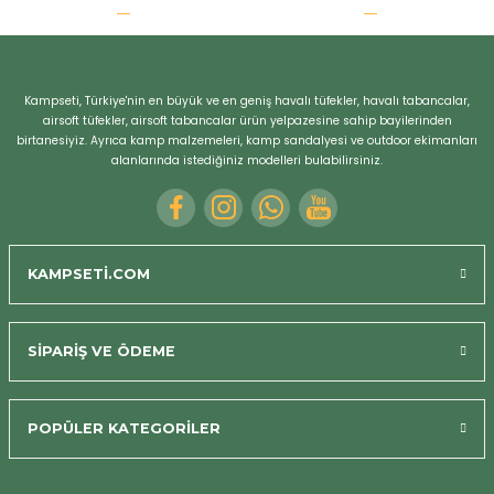
r
Kampseti, Türkiye'nin en büyük ve en geniş havalı tüfekler, havalı tabancalar,
airsoft tüfekler, airsoft tabancalar ürün yelpazesine sahip bayilerinden
birtanesiyiz. Ayrıca kamp malzemeleri, kamp sandalyesi ve outdoor ekimanları
alanlarında istediğiniz modelleri bulabilirsiniz.
KAMPSETİ.COM
SİPARİŞ VE ÖDEME
POPÜLER KATEGORİLER