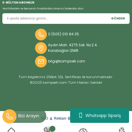
E-BÜLTEN ABONELİK
Yeniliklerden ve benzersiz fırsatlardan önce siz haberdar olun.
GÖNDER
Bizi Arayın
0 (505) 010 84 35
Aydın Mah. 4275 Sok. No:2 A
Karabağlar İZMİR
bilgi@kampseti.com
Tüm bilgileriniz 256bit SSL Sertifikası ile korunmaktadır.
©2023 kampseti.com Tüm Hakları Saklıdır
Whatsapp Sipariş
arat
ify
&
By
SEO
Reklam