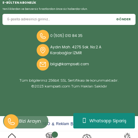
E-BÜLTEN ABONELİK
Yeniliklerden ve benzersiz fırsatlardan önce siz haberdar olun.
GÖNDER
Bizi Arayın
0 (505) 010 84 35
Aydın Mah. 4275 Sok. No:2 A
Karabağlar İZMİR
bilgi@kampseti.com
Tüm bilgileriniz 256bit SSL Sertifikası ile korunmaktadır.
©2023 kampseti.com Tüm Hakları Saklıdır
Whatsapp Sipariş
arat
ify
&
By
SEO
Reklam