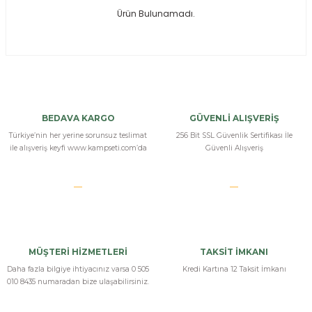
Ürün Bulunamadı.
ksesuarları
e, Tabure
a Mermisi
ermisi
rları
BEDAVA KARGO
GÜVENLİ ALIŞVERİŞ
uk
Türkiye’nin her yerine sorunsuz teslimat
256 Bit SSL Güvenlik Sertifikası İle
ile alışveriş keyfi www.kampseti.com’da
Güvenli Alışveriş
a
uk
MÜŞTERİ HİZMETLERİ
TAKSİT İMKANI
calar
Daha fazla bilgiye ihtiyacınız varsa 0 505
Kredi Kartına 12 Taksit İmkanı
010 8435 numaradan bize ulaşabilirsiniz.