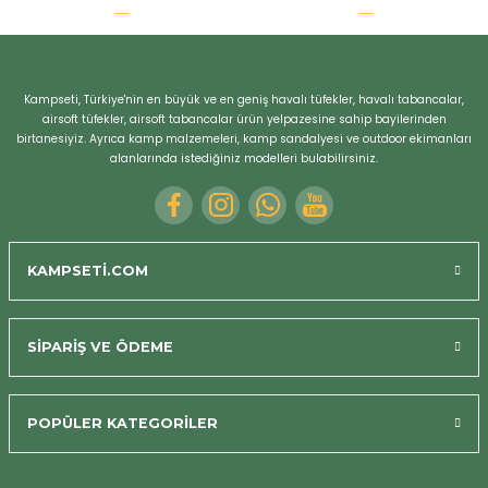
r
Kampseti, Türkiye'nin en büyük ve en geniş havalı tüfekler, havalı tabancalar,
airsoft tüfekler, airsoft tabancalar ürün yelpazesine sahip bayilerinden
birtanesiyiz. Ayrıca kamp malzemeleri, kamp sandalyesi ve outdoor ekimanları
alanlarında istediğiniz modelleri bulabilirsiniz.
KAMPSETİ.COM
SİPARİŞ VE ÖDEME
POPÜLER KATEGORİLER