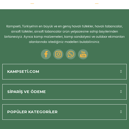
r
Kampseti, Türkiye'nin en büyük ve en geniş havalı tüfekler, havalı tabancalar,
airsoft tüfekler, airsoft tabancalar ürün yelpazesine sahip bayilerinden
birtanesiyiz. Ayrıca kamp malzemeleri, kamp sandalyesi ve outdoor ekimanları
alanlarında istediğiniz modelleri bulabilirsiniz.
KAMPSETİ.COM
SİPARİŞ VE ÖDEME
POPÜLER KATEGORİLER