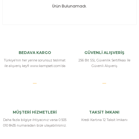
Ürün Bulunamadı.
ksesuarları
e, Tabure
a Mermisi
ermisi
rları
BEDAVA KARGO
GÜVENLİ ALIŞVERİŞ
uk
Türkiye’nin her yerine sorunsuz teslimat
256 Bit SSL Güvenlik Sertifikası İle
ile alışveriş keyfi www.kampseti.com’da
Güvenli Alışveriş
a
uk
MÜŞTERİ HİZMETLERİ
TAKSİT İMKANI
calar
Daha fazla bilgiye ihtiyacınız varsa 0 505
Kredi Kartına 12 Taksit İmkanı
010 8435 numaradan bize ulaşabilirsiniz.