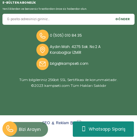
E-BÜLTEN ABONELİK
Yeniliklerden ve benzersiz fırsatlardan önce siz haberdar olun.
GÖNDER
0 (505) 010 84 35
Bizi Arayın
Aydın Mah. 4275 Sok. No:2 A
Karabağlar İZMİR
bilgi@kampseti.com
Tüm bilgileriniz 256bit SSL Sertifikası ile korunmaktadır.
©2023 kampseti.com Tüm Hakları Saklıdır
arat
ify
&
By
SEO
Reklam
Whatsapp Sipariş