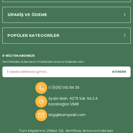
SİPARİŞ VE ÖDEME
POPÜLER KATEGORİLER
Bizi Arayın
E-BÜLTEN ABONELİK
Yeniliklerden ve benzersiz fırsatlardan önce siz haberdar olun.
GÖNDER
0 (505) 010 84 35
Aydın Mah. 4275 Sok. No:2 A
Karabağlar İZMİR
bilgi@kampseti.com
Tüm bilgileriniz 256bit SSL Sertifikası ile korunmaktadır.