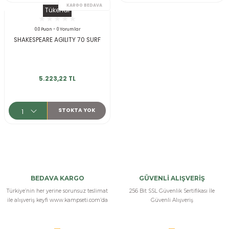
r
Tükendi
0.0 Puan - 0 Yorumlar
SHAKESPEARE AGILITY 70 SURF
5.223,22 TL
STOKTA YOK
KARGO BEDAVA
BEDAVA KARGO
GÜVENLİ ALIŞVERİŞ
Türkiye’nin her yerine sorunsuz teslimat
256 Bit SSL Güvenlik Sertifikası İle
ile alışveriş keyfi www.kampseti.com’da
Güvenli Alışveriş