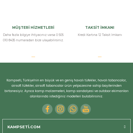
MÜŞTERİ HİZMETLERİ
TAKSİT İMKANI
Daha fazla bilgiye ihtiyacınız varsa 0 505
Kredi Kartına 12 Taksit İmkanı
010 8435 numaradan bize ulaşabilirsiniz.
Kampseti, Türkiye'nin en büyük ve en geniş havalı tüfekler, havalı tabancalar,
airsoft tüfekler, airsoft tabancalar ürün yelpazesine sahip bayilerinden
birtanesiyiz. Ayrıca kamp malzemeleri, kamp sandalyesi ve outdoor ekimanları
alanlarında istediğiniz modelleri bulabilirsiniz.
KAMPSETİ.COM