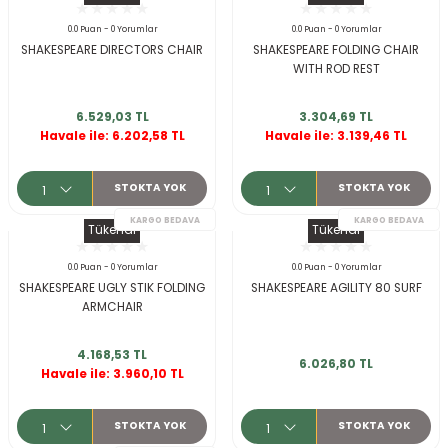
ksesuarları
e, Tabure
0.0 Puan - 0 Yorumlar
0.0 Puan - 0 Yorumlar
SHAKESPEARE DIRECTORS CHAIR
SHAKESPEARE FOLDING CHAIR
WITH ROD REST
a Mermisi
KARGO BEDAVA
6.529,03 TL
3.304,69 TL
ermisi
rları
Havale ile: 6.202,58 TL
Havale ile: 3.139,46 TL
uk
STOKTA YOK
STOKTA YOK
Tükendi
Tükendi
0.0 Puan - 0 Yorumlar
0.0 Puan - 0 Yorumlar
SHAKESPEARE UGLY STIK FOLDING
SHAKESPEARE AGILITY 80 SURF
ARMCHAIR
a
uk
4.168,53 TL
6.026,80 TL
calar
Havale ile: 3.960,10 TL
KARGO BEDAVA
STOKTA YOK
STOKTA YOK