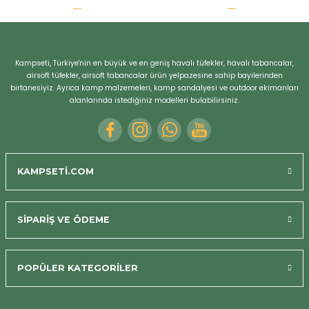
r
Kampseti, Türkiye'nin en büyük ve en geniş havalı tüfekler, havalı tabancalar,
airsoft tüfekler, airsoft tabancalar ürün yelpazesine sahip bayilerinden
birtanesiyiz. Ayrıca kamp malzemeleri, kamp sandalyesi ve outdoor ekimanları
alanlarında istediğiniz modelleri bulabilirsiniz.
KAMPSETİ.COM
SİPARİŞ VE ÖDEME
POPÜLER KATEGORİLER