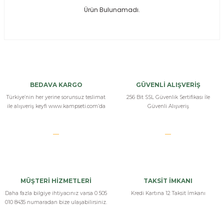
Ürün Bulunamadı.
ksesuarları
e, Tabure
a Mermisi
ermisi
rları
BEDAVA KARGO
GÜVENLİ ALIŞVERİŞ
uk
Türkiye’nin her yerine sorunsuz teslimat
256 Bit SSL Güvenlik Sertifikası İle
ile alışveriş keyfi www.kampseti.com’da
Güvenli Alışveriş
a
uk
MÜŞTERİ HİZMETLERİ
TAKSİT İMKANI
calar
Daha fazla bilgiye ihtiyacınız varsa 0 505
Kredi Kartına 12 Taksit İmkanı
010 8435 numaradan bize ulaşabilirsiniz.