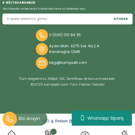
E-BÜLTEN ABONELİK
Yeniliklerden ve benzersiz fırsatlardan önce siz haberdar olun.
GÖNDER
Bizi Arayın
0 (505) 010 84 35
Aydın Mah. 4275 Sok. No:2 A
Karabağlar İZMİR
bilgi@kampseti.com
Tüm bilgileriniz 256bit SSL Sertifikası ile korunmaktadır.
©2023 kampseti.com Tüm Hakları Saklıdır
Whatsapp Sipariş
arat
ify
&
By
SEO
Reklam