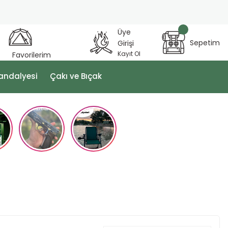
Üye
Sepetim
Girişi
Kayıt Ol
Favorilerim
andalyesi
Çakı ve Bıçak