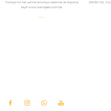
Türkiye’nin her yerine sorunsuz teslimat ile alışveriş
256 Bit SSL Güve
keyfi www.kampseti.com’da
KAMPSETİ
Kampseti, Türkiye'nin en büyük ve en geniş havalı
tüfekler, havalı tabancalar, airsoft tüfekler, airsoft
İletişim
tabancalar ürün yelpazesine sahip bayilerinden
Hakkımızda
birtanesiyiz. Ayrıca kamp malzemeleri, kamp
sandalyesi ve outdoor ekimanları alanlarında
Üye Girişi
istediğiniz modelleri bulabilirsiniz.
İletişim Form
Bizi Arayın
Blog
Kamp Sandaly