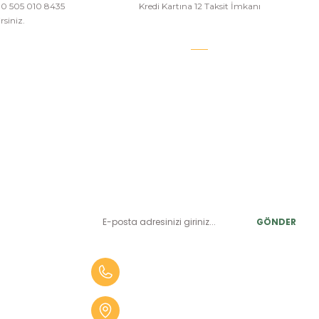
a 0 505 010 8435
Kredi Kartına 12 Taksit İmkanı
siniz.
E-BÜLTEN ABONELİK
LER
Yeniliklerden ve benzersiz fırsatlardan önce siz haberdar
olun.
r
GÖNDER
alar
er
0 (505) 010 84 35
alar
Aydın Mah. 4275 Sok. No:2 A
fekler
Karabağlar İZMİR