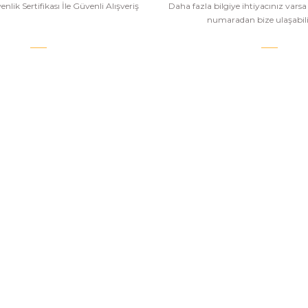
nlik Sertifikası İle Güvenli Alışveriş
Daha fazla bilgiye ihtiyacınız vars
numaradan bize ulaşabilir
.COM
SİPARİŞ VE ÖDEME
POPÜLER
KATEGORİ
Banka Bilgileri
Havalı Tüfekle
Hesabım
Havalı Tabanc
Havale Bildirim Formu
Airsoft Tüfekl
u
Sipariş Takip
Airsoft Tabanc
Mesafeli Satış Sözleşmesi
PCP Havalı Tü
esi
Gizlilik ve Güvenlik