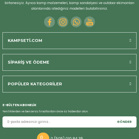
birtanesiyiz. Ayrıca kamp malzemeleri, kamp sandalyesi ve outdoor ekimanları
r
alanlarında istediğiniz modelleri bulabilirsiniz.
KAMPSETİ.COM
SİPARİŞ VE ÖDEME
POPÜLER KATEGORİLER
E-BÜLTEN ABONELİK
Yeniliklerden ve benzersiz fırsatlardan önce siz haberdar olun.
GÖNDER
0 (505) 010 84 35