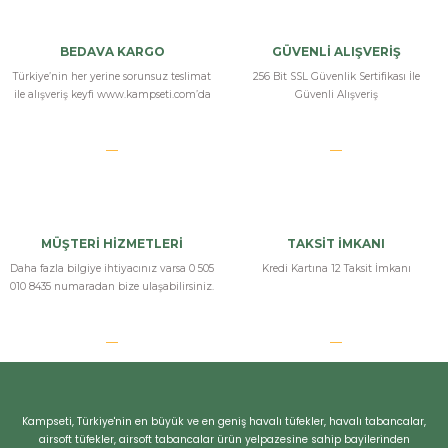
ksesuarları
e, Tabure
BEDAVA KARGO
GÜVENLİ ALIŞVERİŞ
a Mermisi
Türkiye’nin her yerine sorunsuz teslimat
256 Bit SSL Güvenlik Sertifikası İle
ile alışveriş keyfi www.kampseti.com’da
Güvenli Alışveriş
ermisi
rları
uk
MÜŞTERİ HİZMETLERİ
TAKSİT İMKANI
Daha fazla bilgiye ihtiyacınız varsa 0 505
Kredi Kartına 12 Taksit İmkanı
010 8435 numaradan bize ulaşabilirsiniz.
a
uk
calar
Kampseti, Türkiye'nin en büyük ve en geniş havalı tüfekler, havalı tabancalar,
airsoft tüfekler, airsoft tabancalar ürün yelpazesine sahip bayilerinden