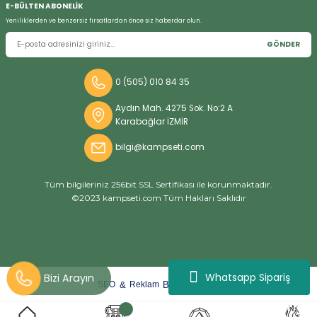
E-BÜLTEN ABONELİK
Yeniliklerden ve benzersiz fırsatlardan önce siz haberdar olun.
GÖNDER
Bizi Arayın
0 (505) 010 84 35
Aydın Mah. 4275 Sok. No:2 A
Karabağlar İZMİR
bilgi@kampseti.com
Tüm bilgileriniz 256bit SSL Sertifikası ile korunmaktadır.
©2023 kampseti.com Tüm Hakları Saklıdır
Whatsapp Sipariş
arat
ify
&
By
SEO
Reklam