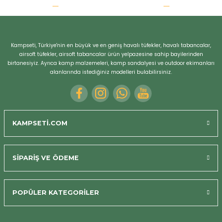
r
Kampseti, Türkiye'nin en büyük ve en geniş havalı tüfekler, havalı tabancalar,
airsoft tüfekler, airsoft tabancalar ürün yelpazesine sahip bayilerinden
birtanesiyiz. Ayrıca kamp malzemeleri, kamp sandalyesi ve outdoor ekimanları
alanlarında istediğiniz modelleri bulabilirsiniz.
KAMPSETİ.COM
SİPARİŞ VE ÖDEME
POPÜLER KATEGORİLER