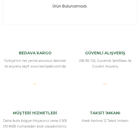
Ürün Bulunamadı.
ksesuarları
e, Tabure
a Mermisi
ermisi
rları
BEDAVA KARGO
GÜVENLİ ALIŞVERİŞ
uk
Türkiye’nin her yerine sorunsuz teslimat
256 Bit SSL Güvenlik Sertifikası İle
ile alışveriş keyfi www.kampseti.com’da
Güvenli Alışveriş
a
uk
MÜŞTERİ HİZMETLERİ
TAKSİT İMKANI
calar
Daha fazla bilgiye ihtiyacınız varsa 0 505
Kredi Kartına 12 Taksit İmkanı
010 8435 numaradan bize ulaşabilirsiniz.