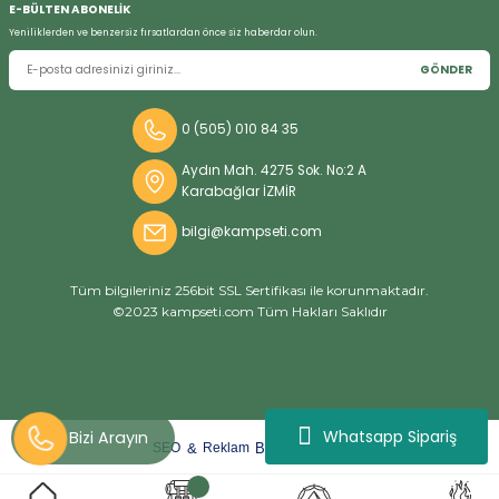
E-BÜLTEN ABONELİK
Yeniliklerden ve benzersiz fırsatlardan önce siz haberdar olun.
GÖNDER
Bizi Arayın
0 (505) 010 84 35
Aydın Mah. 4275 Sok. No:2 A
Karabağlar İZMİR
bilgi@kampseti.com
Tüm bilgileriniz 256bit SSL Sertifikası ile korunmaktadır.
©2023 kampseti.com Tüm Hakları Saklıdır
Whatsapp Sipariş
arat
ify
&
By
SEO
Reklam