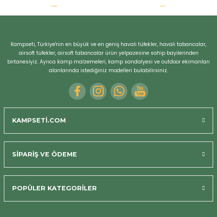
r
Kampseti, Türkiye'nin en büyük ve en geniş havalı tüfekler, havalı tabancalar,
airsoft tüfekler, airsoft tabancalar ürün yelpazesine sahip bayilerinden
birtanesiyiz. Ayrıca kamp malzemeleri, kamp sandalyesi ve outdoor ekimanları
alanlarında istediğiniz modelleri bulabilirsiniz.
KAMPSETİ.COM
SİPARİŞ VE ÖDEME
POPÜLER KATEGORİLER