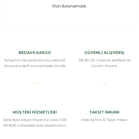
Ürün Bulunamadı.
ksesuarları
e, Tabure
a Mermisi
ermisi
rları
BEDAVA KARGO
GÜVENLİ ALIŞVERİŞ
uk
Türkiye’nin her yerine sorunsuz teslimat
256 Bit SSL Güvenlik Sertifikası İle
ile alışveriş keyfi www.kampseti.com’da
Güvenli Alışveriş
a
uk
MÜŞTERİ HİZMETLERİ
TAKSİT İMKANI
calar
Daha fazla bilgiye ihtiyacınız varsa 0 505
Kredi Kartına 12 Taksit İmkanı
010 8435 numaradan bize ulaşabilirsiniz.