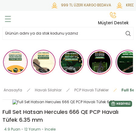
999 TL ÜZERİ KARGO BEDAVA
KREDİ KARTI
Geri Dön
Geri Dön
Geri Dön
Geri Dön
Geri Dön
Müşteri Destek
lar
hlar
irsoft
tdoor
ak
 Gas
alar
alar
/ BBs
çaklar
ekler
i
Tüfekler
rı
esuarları
Anasayfa
Havalı Silahlar
PCP Havalı Tüfekler
Full S
bancalar
ksesuarı
i
ları
letleri
HEDIYELI
Full Set Hatsan Hercules 666 QE PCP Havalı
ekler
Aleti
a
Tüfek 6.35 mm
ekler
lar
 Temizlik
abılar
4.9 Puan - 12 Yorum - İncele