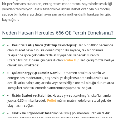
bir performans sunarken, entegre ses moderatörü sayesinde sessizliği
SEPETE EKLE
yeniden tanımlıyor. Taktik tasarımı ve üstün isabet oranıyla bu model,
sadece bir hobi aracı değil, aynı zamanda mühendislik harikası bir güç
kaynağıdır.
★ VIDEOLU ÜRÜN
4.7 Puan - 3 Yorumlar
PEŞIN FIYATINA 9 TAKSIT
Neden Hatsan Hercules 666 QE Tercih Etmelisiniz?
Full Set Hatsan Blitz PCP Havalı Tüfek 6.35 mm Seri Atış-Full AUTO
Kesintisiz Atış Gücü (Çift Tüp Teknolojisi):
Her biri 500cc hacminde
olan iki adet hava tüpü ile donatılmıştır. Bu sayede, tek bir dolumla
55.999,00 TL
rakiplerine göre çok daha fazla atış yapabilir, sahadaki sürenizi
uzatabilirsiniz. Dolum için gerekli olan
Scuba Tüp
set içeriğimizde hediye
KARGO 
olarak sunulmaktadır.
SEPETE EKLE
QuietEnergy (QE) Sessiz Namlu:
Tamamen örtülmüş namlu ve
entegre ses moderatörü, atış sesini yaklaşık %50 oranında azaltır. Bu
özellik, arka bahçe atışlarında veya sessizliğin önemli olduğu durumlarda
★ VIDEOLU ÜRÜN
komşuları rahatsız etmeden antrenman yapmanızı sağlar.
5.0 Puan - 3 Yorumlar
PEŞIN FIYATINA 9 TAKSIT
Üstün İsabet ve Stabilite:
Hassas yiv-set çekilmiş "choke"lu namlu
Premium Set Hatsan Blitz PCP Havalı Tüfek 6.35 mm Seri Atış-Full AUTO
yapısı, 6.35mm kalibredeki
Pellet
mühimmatın hedefe en stabil şekilde
ulaşmasını sağlar.
Taktik ve Ergonomik Tasarım:
Gelişmiş polimerden üretilen taktik
58.999,00 TL
kundak, entegre tabanca kabzası ve ayarlanabilir yanaklık/dipçik pedi ile