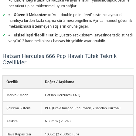
her vücut tipine mükemmel uyum sağlar.
Güvenli Mekanizma:
"Anti-double pellet feed" sistemi sayesinde
SEPETE EKLE
namluya birden fazla saçma sürülmesi engellenir. Ayrıca manuel güvenlik
KARGO
mekanizması istenmeyen atışların önüne geçer.
Kişiselleştirilebilir Tetik:
Quattro Tetik sistemi sayesinde tetik istinadı
★ VIDEOLU ÜRÜN
ve yükü 2 kademeli olarak hassas bir şekilde ayarlanabilir.
5.0 Puan - 3 Yorumlar
PEŞIN FIYATINA 9 TAKSIT
Premium Set Hatsan Factor Sniper Long PCP Havalı Tüfek
Hatsan Hercules 666 Pcp Havalı Tüfek Teknik
Özellikler
76.999,00 TL
Özellik
Değer / Açıklama
SEPETE EKLE
Marka / Model
Hatsan Hercules 666 QE
Çalışma Sistemi
PCP (Pre-Charged Pneumatic) - Yandan Kurmalı
Kalibre
6.35mm (.25 cal)
Hava Kapasitesi
1000cc (2 x 500cc Tüp)