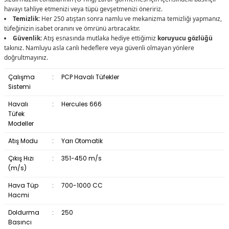
havayı tahliye etmenizi veya tüpü gevşetmenizi öneririz.
Temizlik:
Her 250 atıştan sonra namlu ve mekanizma temizliği yapmanız,
tüfeğinizin isabet oranını ve ömrünü artıracaktır.
Güvenlik:
Atış esnasında mutlaka hediye ettiğimiz
koruyucu gözlüğü
takınız. Namluyu asla canlı hedeflere veya güvenli olmayan yönlere
doğrultmayınız.
Çalışma
:
PCP Havalı Tüfekler
Sistemi
Havalı
:
Hercules 666
Tüfek
Modeller
Atış Modu
:
Yarı Otomatik
Çıkış Hızı
:
351-450 m/s
(m/s)
Hava Tüp
:
700-1000 CC
Hacmi
Doldurma
:
250
Basıncı