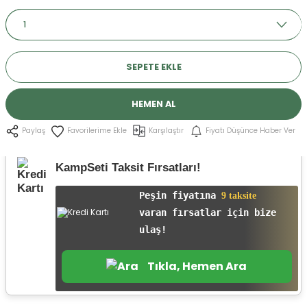
r
SEPETE EKLE
HEMEN AL
Karşılaştır
Fiyatı Düşünce Haber Ver
Paylaş
KampSeti Taksit Fırsatları!
Peşin fiyatına
9 taksite
varan fırsatlar için bize
ulaş!
Tıkla, Hemen Ara