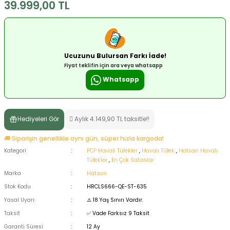
39.999,00 TL
ksesuarları
e, Tabure
a Mermisi
Ucuzunu Bulursan Farkı İade!
ermisi
rları
Fiyat teklifin için ara veya whatsapp
Whatsapp
uk
Hediyeleri Gör
Aylık 4.149,90 TL taksitle!!
🚚 Siparişin genellikle aynı gün, süper hızla kargoda!
Kategori
PCP Havalı Tüfekler
,
Havalı Tüfek
,
Hatsan Havalı
Tüfekler
,
En Çok Satanlar
a
uk
Marka
Hatsan
Stok Kodu
HRCLS666-QE-ST-635
calar
Yasal Uyarı:
⚠️ 18 Yaş Sınırı Vardır.
Taksit
✅ Vade Farksız 9 Taksit
Garanti Süresi
12 Ay