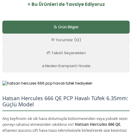
⭐️ Bu Ürünleri de Tavsiye Ediyoruz
PEŞIN FIYATINA 9 TAKSIT
5.0 Puan - 2 Yorumlar
📝 Ürün Bilgisi
Hatsan Hercules Bully Long QE PCP Havalı Tüfek 6.35 mm Full Set
💬 Yorumlar (12)
💳 Taksit Seçenekleri
39.999,00 TL
☀️Neden Kampseti>İncele
SEPETE EKLE
★ VIDEOLU ÜRÜN
5.0 Puan - 3 Yorumlar
PEŞIN FIYATINA 9 TAKSIT
Hatsan Hercules 666 QE PCP Havalı Tüfek 6.35mm:
Premium Set Hatsan Hercules 666 QE Pcp Havalı Tüfek 6.35mm
Güçlü Model
KARGO
Atış keyfinizin sık sık hava dolumuyla bölünmesinden veya yüksek sesin
42.999,00 TL
çevreyi rahatsız etmesinden sıkıldınız mı?
Hatsan Hercules 666 QE
,
efsanevi gücünü çift hava tüpü teknolojisiyle birleştirerek size kesintisiz