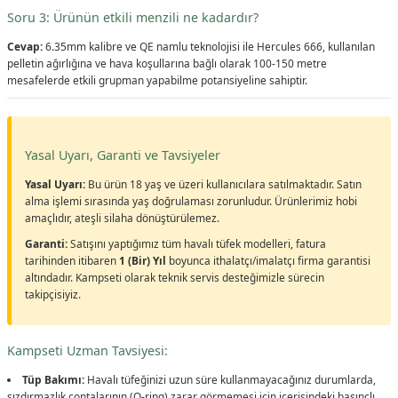
Soru 3: Ürünün etkili menzili ne kadardır?
Cevap:
6.35mm kalibre ve QE namlu teknolojisi ile Hercules 666, kullanılan
pelletin ağırlığına ve hava koşullarına bağlı olarak 100-150 metre
mesafelerde etkili grupman yapabilme potansiyeline sahiptir.
Yasal Uyarı, Garanti ve Tavsiyeler
Yasal Uyarı:
Bu ürün 18 yaş ve üzeri kullanıcılara satılmaktadır. Satın
alma işlemi sırasında yaş doğrulaması zorunludur. Ürünlerimiz hobi
amaçlıdır, ateşli silaha dönüştürülemez.
Garanti:
Satışını yaptığımız tüm havalı tüfek modelleri, fatura
tarihinden itibaren
1 (Bir) Yıl
boyunca ithalatçı/imalatçı firma garantisi
altındadır. Kampseti olarak teknik servis desteğimizle sürecin
takipçisiyiz.
Kampseti Uzman Tavsiyesi:
Tüp Bakımı:
Havalı tüfeğinizi uzun süre kullanmayacağınız durumlarda,
sızdırmazlık contalarının (O-ring) zarar görmemesi için içerisindeki basınçlı