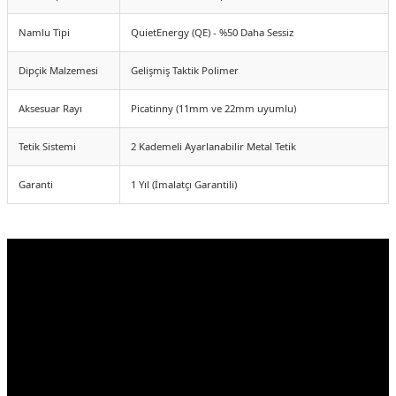
Namlu Tipi
QuietEnergy (QE) - %50 Daha Sessiz
Dipçik Malzemesi
Gelişmiş Taktik Polimer
Aksesuar Rayı
Picatinny (11mm ve 22mm uyumlu)
Tetik Sistemi
2 Kademeli Ayarlanabilir Metal Tetik
Garanti
1 Yıl (İmalatçı Garantili)
KARGO BEDAVA
HEDIYELI