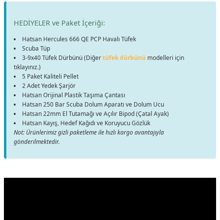
HEDİYELER ve Paket İçeriği:
Hatsan Hercules 666 QE PCP Havalı Tüfek
Scuba Tüp
3-9x40 Tüfek Dürbünü (Diğer
tüfek dürbünü
modelleri için
tıklayınız.)
5 Paket Kaliteli Pellet
2 Adet Yedek Şarjör
Hatsan Orijinal Plastik Taşıma Çantası
Hatsan 250 Bar Scuba Dolum Aparatı ve Dolum Ucu
Hatsan 22mm El Tutamağı ve Açılır Bipod (Çatal Ayak)
Hatsan Kayış, Hedef Kağıdı ve Koruyucu Gözlük
Not: Ürünlerimiz gizli paketleme ile hızlı kargo avantajıyla
gönderilmektedir.