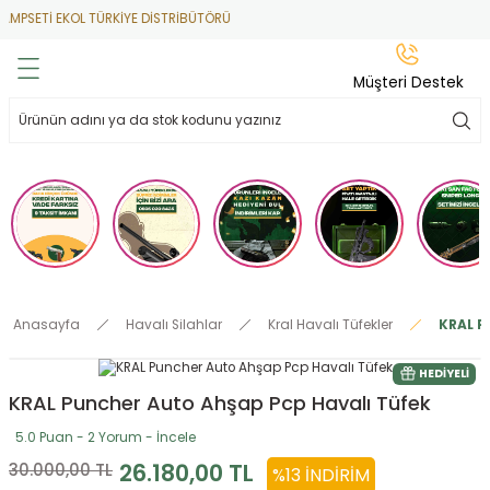
ETİ EKOL TÜRKİYE DİSTRİBÜTÖRÜ
Geri Dön
Geri Dön
Geri Dön
Geri Dön
Geri Dön
Müşteri Destek
lar
hlar
irsoft
tdoor
ak
 Gas
alar
alar
/ BBs
çaklar
ekler
i
Tüfekler
rı
esuarları
Anasayfa
Havalı Silahlar
Kral Havalı Tüfekler
KRAL P
bancalar
ksesuarı
i
ları
letleri
HEDIYELI
KRAL Puncher Auto Ahşap Pcp Havalı Tüfek
ekler
lar
a
5.0 Puan - 2 Yorum - İncele
ekler
 Temizlik
abılar
26.180,00 TL
30.000,00 TL
%13 İNDIRIM