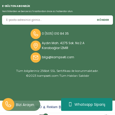
E-BÜLTEN ABONELİK
Yeniliklerden ve benzersiz fırsatlardan önce siz haberdar olun.
GÖNDER
0 (505) 010 84 35
Aydın Mah. 4275 Sok. No:2 A
Karabağlar İZMİR
bilgi@kampseti.com
Tüm bilgileriniz 256bit SSL Sertifikası ile korunmaktadır.
©2023 kampseti.com Tüm Hakları Saklıdır
Whatsapp Sipariş
arat
ify
&
By
SEO
Reklam