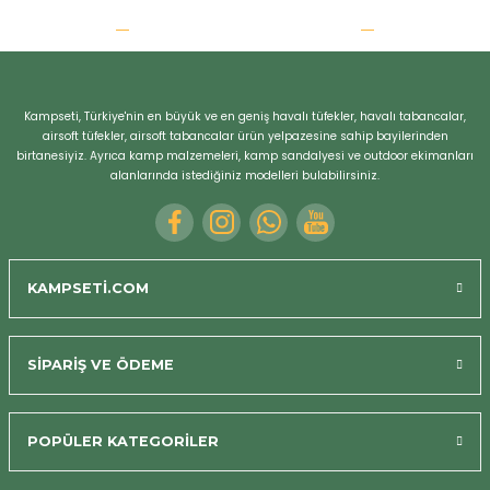
Kampseti, Türkiye'nin en büyük ve en geniş havalı tüfekler, havalı tabancalar,
airsoft tüfekler, airsoft tabancalar ürün yelpazesine sahip bayilerinden
birtanesiyiz. Ayrıca kamp malzemeleri, kamp sandalyesi ve outdoor ekimanları
alanlarında istediğiniz modelleri bulabilirsiniz.
KAMPSETİ.COM
SİPARİŞ VE ÖDEME
POPÜLER KATEGORİLER