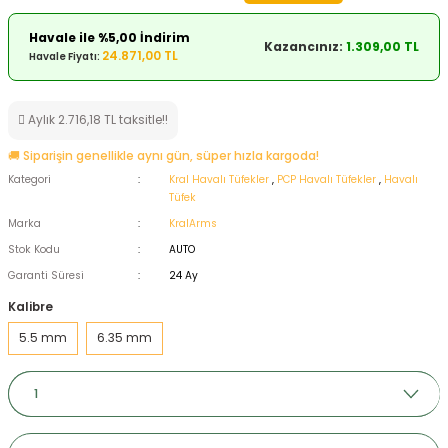
ksesuarları
e, Tabure
Havale ile %5,00 İndirim
Kazancınız:
1.309,00 TL
24.871,00 TL
Havale Fiyatı:
a Mermisi
Aylık 2.716,18 TL taksitle!!
ermisi
rları
🚚 Siparişin genellikle aynı gün, süper hızla kargoda!
uk
Kategori
Kral Havalı Tüfekler
,
PCP Havalı Tüfekler
,
Havalı
Tüfek
Marka
KralArms
Stok Kodu
AUTO
Garanti Süresi
24 Ay
Kalibre
a
uk
5.5 mm
6.35 mm
calar