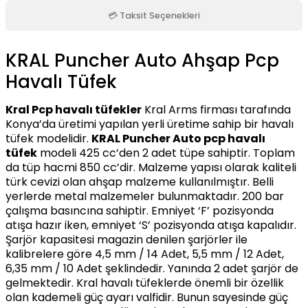
💳 Taksit Seçenekleri
KRAL Puncher Auto Ahşap Pcp
Havalı Tüfek
Kral Pcp havalı tüfekler
Kral Arms firması tarafında
Konya’da üretimi yapılan yerli üretime sahip bir havalı
tüfek modelidir.
KRAL Puncher
Auto
pcp havalı
tüfek
modeli 425 cc’den 2 adet tüpe sahiptir. Toplam
da tüp hacmi 850 cc’dir. Malzeme yapısı olarak kaliteli
türk cevizi olan ahşap malzeme kullanılmıştır. Belli
yerlerde metal malzemeler bulunmaktadır. 200 bar
çalışma basıncına sahiptir. Emniyet ‘F’ pozisyonda
atışa hazır iken, emniyet ‘S’ pozisyonda atışa kapalıdır.
Şarjör kapasitesi magazin denilen şarjörler ile
kalibrelere göre 4,5 mm / 14 Adet, 5,5 mm / 12 Adet,
6,35 mm / 10 Adet şeklindedir. Yanında 2 adet şarjör de
gelmektedir. Kral havalı tüfeklerde önemli bir özellik
olan kademeli güç ayarı valfidir. Bunun sayesinde güç