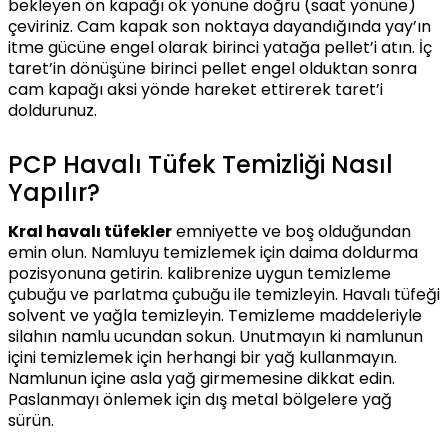
bekleyen ön kapağı ok yönüne doğru (saat yönüne)
çeviriniz. Cam kapak son noktaya dayandığında yay’ın
itme gücüne engel olarak birinci yatağa pellet’i atın. İç
taret’in dönüşüne birinci pellet engel olduktan sonra
cam kapağı aksi yönde hareket ettirerek taret’i
doldurunuz.
PCP Havalı Tüfek Temizliği Nasıl
Yapılır?
Kral havalı tüfekler
emniyette ve boş olduğundan
emin olun. Namluyu temizlemek için daima doldurma
pozisyonuna getirin. kalibrenize uygun temizleme
çubuğu ve parlatma çubuğu ile temizleyin. Havalı tüfeği
solvent ve yağla temizleyin. Temizleme maddeleriyle
silahın namlu ucundan sokun. Unutmayın ki namlunun
içini temizlemek için herhangi bir yağ kullanmayın.
Namlunun içine asla yağ girmemesine dikkat edin.
Paslanmayı önlemek için dış metal bölgelere yağ
sürün.