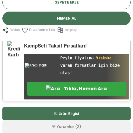
SEPETE EKLE
r
HEMEN AL
Karşılaştır
Paylaş
KampSeti Taksit Fırsatları!
Peşin fiyatına
9 taksite
varan fırsatlar için bize
ulaş!
Tıkla, Hemen Ara
📝 Ürün Bilgisi
💬 Yorumlar (2)