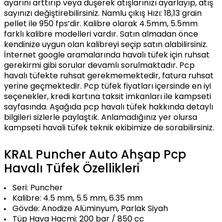
ayarını arttırıp veya düşerek atışlarınızı ayarlayıp, atış
sayınızı değiştirebilirsiniz. Namlu çıkış Hızı: 18,13 grain
pellet ile 950 fps’dir. Kalibre olarak 4.5mm, 5.5mm
farklı kalibre modelleri vardır. Satın almadan önce
kendinize uygun olan kalibreyi seçip satın alabilirsiniz.
İnternet google aramalarında havalı tüfek için ruhsat
gerekirmi gibi sorular devamlı sorulmaktadır. Pcp
havalı tüfekte ruhsat gerekmemektedir, fatura ruhsat
yerine geçmektedir. Pcp tüfek fiyatları içersinde en iyi
seçenekler, kredi kartına taksit imkanları ile kampseti
sayfasında. Aşağıda pcp havalı tüfek hakkında detaylı
bilgileri sizlerle paylaştık. Anlamadığınız yer olursa
kampseti havali tüfek teknik ekibimize de sorabilirsiniz.
KRAL Puncher Auto Ahşap Pcp
Havalı Tüfek Özellikleri
Seri: Puncher
Kalibre: 4.5 mm, 5.5 mm, 6.35 mm
Gövde: Anodize Alüminyum, Parlak Siyah
Tüp Hava Hacmi: 200 bar / 850 cc