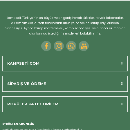
Kampseti, Türkiye'nin en büyük ve en geniş havalı tüfekler, havalı tabancalar,
airsoft tüfekler, airsoft tabancalar ürün yelpazesine sahip bayilerinden
birtanesiyiz. Ayrıca kamp malzemeleri, kamp sandalyesi ve outdoor ekimanları
alanlarında istediğiniz modelleri bulabilirsiniz.
KAMPSETİ.COM
SİPARİŞ VE ÖDEME
POPÜLER KATEGORİLER
E-BÜLTEN ABONELİK
Yeniliklerden ve benzersiz fırsatlardan önce siz haberdar olun.