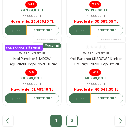
%16
%20
29.399,00 TL
32.199,00 TL
35.000,00 TL
40.000,00 TL
Havale ile: 26.459,10 TL
Havale ile: 30.589,05 TL
SEPETE EKLE
SEPETE EKLE
VADE FARKSIZ 9 TAKSIT
KARGO BEDAVA
0.0 Puan - 0 Yorumlar
0.0 Puan - 0 Yorumlar
HEDIYELI
Kral Puncher SHADOW
Kral Puncher SHADOW F Karbon
Regülatörlü Pcp Havalı Tüfek
Tüp-Regülatörlü Pcp Havalı
Tüfek
%0
%11
34.999,00 TL
48.999,00 TL
35.000,00 TL
55.000,00 TL
Havale ile: 31.499,10 TL
Havale ile: 46.549,05 TL
SEPETE EKLE
SEPETE EKLE
1
2