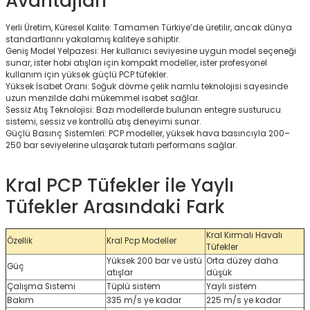
Avantajları
Yerli Üretim, Küresel Kalite: Tamamen Türkiye’de üretilir, ancak dünya
standartlarını yakalamış kaliteye sahiptir.
Geniş Model Yelpazesi: Her kullanıcı seviyesine uygun model seçeneği
sunar, ister hobi atışları için kompakt modeller, ister profesyonel
kullanım için yüksek güçlü PCP tüfekler.
Yüksek İsabet Oranı: Soğuk dövme çelik namlu teknolojisi sayesinde
uzun menzilde dahi mükemmel isabet sağlar.
Sessiz Atış Teknolojisi: Bazı modellerde bulunan entegre susturucu
sistemi, sessiz ve kontrollü atış deneyimi sunar.
Güçlü Basınç Sistemleri: PCP modeller, yüksek hava basıncıyla 200–
250 bar seviyelerine ulaşarak tutarlı performans sağlar.
Kral PCP Tüfekler ile Yaylı
Tüfekler Arasındaki Fark
Kral Kırmalı Havalı
Özellik
Kral Pcp Modeller
Tüfekler
Yüksek 200 bar ve üstü
Orta düzey daha
Güç
atışlar
düşük
Çalışma Sistemi
Tüplü sistem
Yaylı sistem
Bakım
335 m/s ye kadar
225 m/s ye kadar