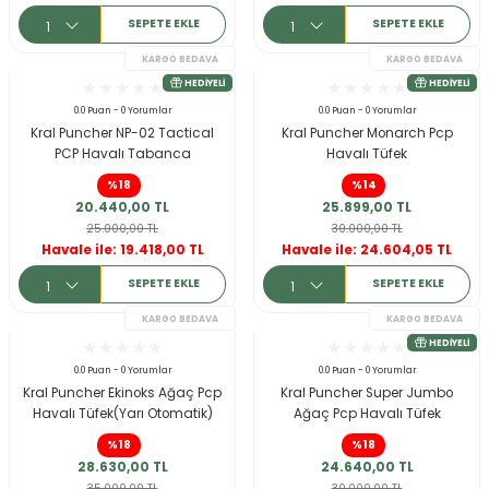
SEPETE EKLE
SEPETE EKLE
KARGO BEDAVA
HEDIYELI
0.0 Puan - 0 Yorumlar
0.0 Puan - 0 Yorumlar
Kral Puncher NP-02 Tactical
Kral Puncher Monarch Pcp
PCP Havalı Tabanca
Havalı Tüfek
%18
%14
20.440,00 TL
25.899,00 TL
25.000,00 TL
30.000,00 TL
Havale ile: 19.418,00 TL
Havale ile: 24.604,05 TL
SEPETE EKLE
SEPETE EKLE
KARGO BEDAVA
0.0 Puan - 0 Yorumlar
0.0 Puan - 0 Yorumlar
Kral Puncher Ekinoks Ağaç Pcp
Kral Puncher Super Jumbo
Havalı Tüfek(Yarı Otomatik)
Ağaç Pcp Havalı Tüfek
%18
%18
28.630,00 TL
24.640,00 TL
35.000,00 TL
30.000,00 TL