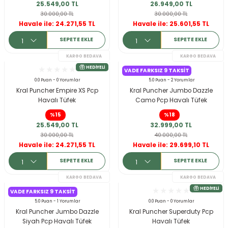
25.549,00 TL
26.949,00 TL
30.000,00 TL
30.000,00 TL
KARGO BEDAVA
Havale ile: 24.271,55 TL
Havale ile: 25.601,55 TL
SEPETE EKLE
SEPETE EKLE
VADE FARKSIZ 9 TAKSIT
0.0 Puan - 0 Yorumlar
5.0 Puan - 2 Yorumlar
Kral Puncher Empire XS Pcp
Kral Puncher Jumbo Dazzle
Havalı Tüfek
Camo Pcp Havalı Tüfek
%15
%18
25.549,00 TL
32.999,00 TL
30.000,00 TL
40.000,00 TL
Havale ile: 24.271,55 TL
Havale ile: 29.699,10 TL
SEPETE EKLE
SEPETE EKLE
KARGO BEDAVA
VADE FARKSIZ 9 TAKSIT
5.0 Puan - 1 Yorumlar
0.0 Puan - 0 Yorumlar
Kral Puncher Jumbo Dazzle
Kral Puncher Superduty Pcp
Siyah Pcp Havalı Tüfek
Havalı Tüfek