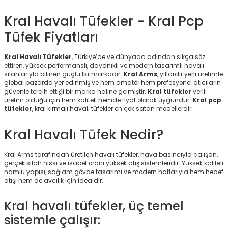
KARGO BEDAVA
Kral Havalı Tüfekler - Kral Pcp
HEDIYELI
Tüfek Fiyatları
Kral Havalı Tüfekler
, Türkiye’de ve dünyada adından sıkça söz
ettiren, yüksek performanslı, dayanıklı ve modern tasarımlı havalı
silahlarıyla bilinen güçlü bir markadır.
Kral Arms
, yıllardır yerli üretimle
global pazarda yer edinmiş ve hem amatör hem profesyonel atıcıların
güvenle tercih ettiği bir marka haline gelmiştir.
Kral tüfekler
yerlli
üretim olduğu için hem kaliteli hemde fiyat olarak uygundur.
Kral pcp
tüfekler
, kral kırmalı havalı tüfekler en çok satan modellerdir.
Kral Havalı Tüfek Nedir?
Kral Arms tarafından üretilen havalı tüfekler, hava basıncıyla çalışan,
gerçek silah hissi ve isabet oranı yüksek atış sistemleridir. Yüksek kaliteli
KARGO BEDAVA
namlu yapısı, sağlam gövde tasarımı ve modern hatlarıyla hem hedef
atışı hem de avcılık için idealdir.
Kral havalı tüfekler, üç temel
sistemle çalışır: