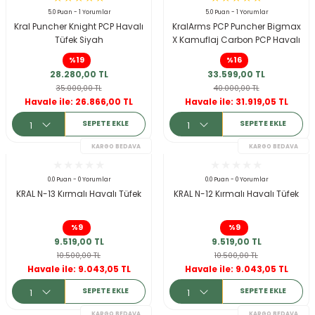
r
5.0 Puan - 1 Yorumlar
5.0 Puan - 1 Yorumlar
Kral Puncher Knight PCP Havalı
KralArms PCP Puncher Bigmax
Tüfek Siyah
X Kamuflaj Carbon PCP Havalı
Tüfek
%19
%16
28.280,00 TL
33.599,00 TL
35.000,00 TL
40.000,00 TL
Havale ile: 26.866,00 TL
Havale ile: 31.919,05 TL
SEPETE EKLE
SEPETE EKLE
KARGO BEDAVA
0.0 Puan - 0 Yorumlar
0.0 Puan - 0 Yorumlar
KRAL N-13 Kırmalı Havalı Tüfek
KRAL N-12 Kırmalı Havalı Tüfek
%9
%9
9.519,00 TL
9.519,00 TL
10.500,00 TL
10.500,00 TL
Havale ile: 9.043,05 TL
Havale ile: 9.043,05 TL
SEPETE EKLE
SEPETE EKLE