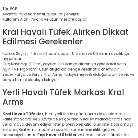
Tür: PCP
Avantaj: Yüksek menzil, güçlü atış enerjisi
Kullanım Alanı: Avcılık ve uzun mesafe atışları
Kral Havalı Tüfek Alırken Dikkat
Edilmesi Gerekenler
Kalibre Seçimi: 4.5 mm hedef atışları, 5.5 mm ve 6.35 mm avcılık için
uygundur.
Güç Kaynağı: PCP mi, yaylı mı? Kullanım alanınıza göre karar verin.
Ağırlık ve ergonomi: Uzun atışlarda denge ve rahatlık önemlidir.
Yedek Parça ve Servis: Kral Arms Türkiye merkezli olduğundan, servis ve
parça temini oldukça kolaydır.
Yerli Havalı Tüfek Markası Kral
Arms
Kral Havalı Tüfekler
, hem yerli üretim gücü, hem de uluslararası
kalite standardı ile 2025’te de en çok tercih edilen markalar arasında
yer almaya devam ediyor. İster profesyonel atıcı olun ister hobi amaçlı
kullanın, Kral Arms modelleri size her zaman kararlılık, güç ve
hassasiyet sunar.
Pcp havalı tüfekler
ve kırmalı havalı tüfekler de