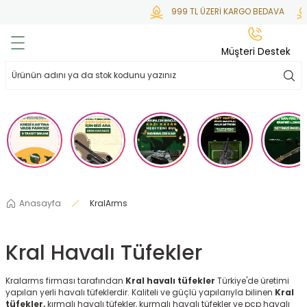
999 TL ÜZERİ KARGO BEDAVA
KRE
Geri Dön
Geri Dön
Geri Dön
Geri Dön
Geri Dön
Müşteri Destek
lar
hlar
irsoft
tdoor
ak
 Gas
alar
alar
/ BBs
çaklar
ekler
i
Tüfekler
rı
esuarları
Anasayfa
KralArms
bancalar
ksesuarı
i
ları
letleri
Kral Havalı Tüfekler
ekler
lar
a
Kralarms firması tarafından
Kral havalı tüfekler
Türkiye'de üretimi
ekler
 Temizlik
abılar
yapılan yerli havalı tüfeklerdir. Kaliteli ve güçlü yapılarıyla bilinen
Kral
tüfekler,
kırmalı havalı tüfekler, kurmalı havalı tüfekler ve pcp havalı