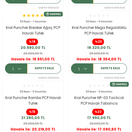
5.0 Puan - 1 Yorumlar
0.0 Puan - 0 Yorumlar
Kral Puncher Breaker Ağaç PCP
Kral Puncher Mega Regülatörlü
Havalı Tüfek
PCP Havalı Tüfek
%18
%23
20.580,00 TL
19.320,00 TL
25.000,00 TL
25.000,00 TL
KARGO BEDAVA
Havale ile: 19.551,00 TL
Havale ile: 18.354,00 TL
SEPETE EKLE
SEPETE EKLE
0.0 Puan - 0 Yorumlar
0.0 Puan - 0 Yorumlar
Kral Puncher Rambo PCP Havalı
Kral Puncher NP-03 Tactical
Tüfek
PCP Havalı Tabanca
%15
%22
21.280,00 TL
17.990,00 TL
25.000,00 TL
23.000,00 TL
Havale ile: 20.216,00 TL
Havale ile: 17.090,50 TL