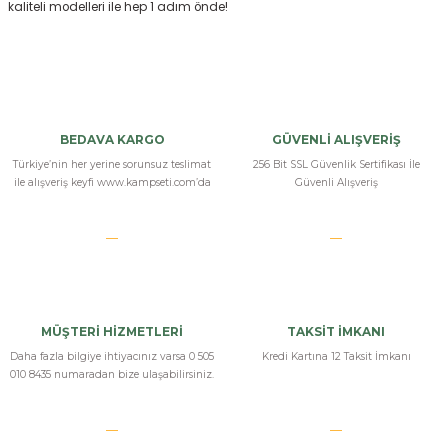
Bizi Arayın
kaliteli modelleri ile hep 1 adım önde!
BEDAVA KARGO
GÜVENLİ ALIŞVERİŞ
Türkiye’nin her yerine sorunsuz teslimat
256 Bit SSL Güvenlik Sertifikası İle
ile alışveriş keyfi www.kampseti.com’da
Güvenli Alışveriş
MÜŞTERİ HİZMETLERİ
TAKSİT İMKANI
Daha fazla bilgiye ihtiyacınız varsa 0 505
Kredi Kartına 12 Taksit İmkanı
010 8435 numaradan bize ulaşabilirsiniz.