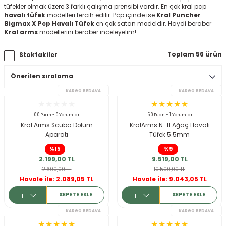
tüfekler olmak üzere 3 farklı çalışma prensibi vardır. En çok kral pcp
ksesuarları
e, Tabure
havalı tüfek
modelleri tercih edilir. Pcp içinde ise
Kral Puncher
Bigmax X Pcp Havalı Tüfek
en çok satan modeldir. Haydi beraber
Kral arms
modellerini beraber inceleyelim!
a Mermisi
Toplam 56 ürün
Stoktakiler
ermisi
rları
uk
0.0 Puan - 0 Yorumlar
5.0 Puan - 1 Yorumlar
Kral Arms Scuba Dolum
KralArms N-11 Ağaç Havalı
Aparatı
Tüfek 5.5mm
%15
%9
2.199,00 TL
9.519,00 TL
a
uk
2.600,00 TL
10.500,00 TL
KARGO BEDAVA
Havale ile: 2.089,05 TL
Havale ile: 9.043,05 TL
calar
SEPETE EKLE
SEPETE EKLE