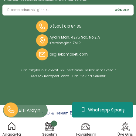
GÖNDER
0 (505) 010 84 35
Aydın Mah. 4275 Sok. No:2 A
Karabağlar İZMİR
bilgi@kampseti.com
Tüm bilgileriniz 256bit SSL Sertifikası ile korunmaktadır.
©2023 kampseti.com Tüm Hakları Saklıdır
Whatsapp Sipariş
arat
ify
&
By
SEO
Reklam
ideasoft
e-
Anasayfa
Sepetim
Favorilerim
Üye Girişi