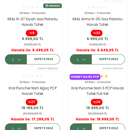
KARGO BEDAVA
0.0 Puan - 0 Yorumlar
0.0 Puan - 0 Yorumlar
KRAL N-07 Siyah Gaz Pistonlu
KRAL Arms N-05 Gaz Pistonlu
Havalı Tüfek
Havalı Tüfek
%9
%22
9.999,00 TL
6.999,00 TL
11.000,00 TL
9.000,00 TL
Havale ile: 9.499,05 TL
Havale ile: 6.649,05 TL
SEPETE EKLE
SEPETE EKLE
HERŞEY DAHIL PCP
0.0 Puan - 0 Yorumlar
5.0 Puan - 2 Yorumlar
Kral Puncher Nish Ağaç PCP
Kral Puncher Nish S PCP Havalı
Havalı Tüfek
Tüfek Full Set
KARGO BEDAVA
%27
%20
HEDIYELI
18.199,00 TL
19.999,00 TL
25.000,00 TL
25.000,00 TL
Havale ile: 17.289,05 TL
Havale ile: 18.999,05 TL
SEPETE EKLE
SEPETE EKLE