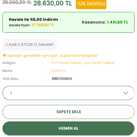
28.630,00 TL
35.000,00 TL
%18 İNDIRIM
ksesuarları
e, Tabure
Havale ile %5,00 İndirim
Kazancınız:
1.431,50 TL
a Mermisi
27.198,50 TL
Havale Fiyatı:
ermisi
rları
Aylık 2.970,36 TL taksitle!!
uk
🚚 Siparişin genellikle aynı gün, süper hızla kargoda!
Kategori
PCP Havalı Tüfekler
,
Kral Havalı Tüfekler
Marka
KralArms
Stok Kodu
8BRC1SDMVA
a
uk
SEPETE EKLE
calar
HEMEN AL