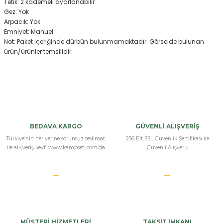
Tetik: 2 kademeli ayarlanabilir
Gez: Yok
Arpacık: Yok
Emniyet: Manuel
Not: Paket içeriğinde dürbün bulunmamaktadır. Görselde bulunan
ürün/ürünler temsilidir.
Bu ürüne ilk yorumu siz yapın!
Yorum Yaz
BEDAVA KARGO
GÜVENLİ ALIŞVERİŞ
Türkiye’nin her yerine sorunsuz teslimat
256 Bit SSL Güvenlik Sertifikası İle
ile alışveriş keyfi www.kampseti.com’da
Güvenli Alışveriş
MÜŞTERİ HİZMETLERİ
TAKSİT İMKANI