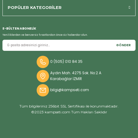
POPÜLER KATEGORİLER
E-BÜLTEN ABONELİK
Yeniliklerden ve benzersiz fırsatlardan önce siz haberdar olun.
GÖNDER
0 (505) 010 84 35
Aydın Mah. 4275 Sok. No:2 A
Karabağlar İZMİR
bilgi@kampseti.com
Tüm bilgileriniz 256bit SSL Sertifikası ile korunmaktadır.
©2023 kampseti.com Tüm Hakları Saklıdır