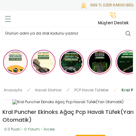
999 TL ÜZERİ KARGO BEDAV
Geri Dön
Geri Dön
Geri Dön
Geri Dön
Geri Dön
Müşteri Destek
lar
hlar
irsoft
tdoor
ak
 Gas
alar
alar
/ BBs
çaklar
ekler
i
Tüfekler
rı
esuarları
Anasayfa
Havalı Silahlar
PCP Havalı Tüfekler
Kral P
bancalar
ksesuarı
i
ları
letleri
Kral Puncher Ekinoks Ağaç Pcp Havalı Tüfek(Yarı
ekler
lar
a
Otomatik)
ekler
 Temizlik
abılar
0.0 Puan - 0 Yorum - İncele