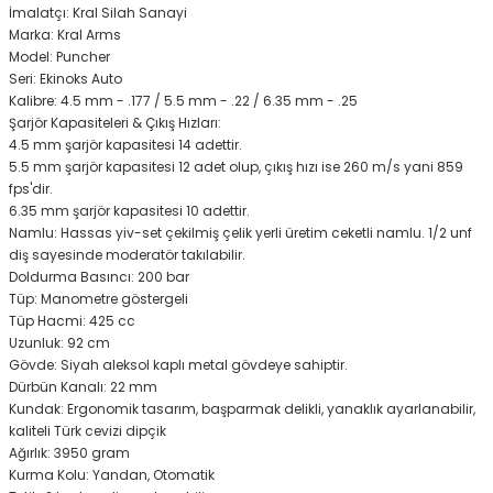
İmalatçı: Kral Silah Sanayi
Marka: Kral Arms
Model: Puncher
Seri: Ekinoks Auto
Kalibre: 4.5 mm - .177 / 5.5 mm - .22 / 6.35 mm - .25
Şarjör Kapasiteleri & Çıkış Hızları:
4.5 mm şarjör kapasitesi 14 adettir.
5.5 mm şarjör kapasitesi 12 adet olup, çıkış hızı ise 260 m/s yani 859
fps'dir.
6.35 mm şarjör kapasitesi 10 adettir.
Namlu: Hassas yiv-set çekilmiş çelik yerli üretim ceketli namlu. 1/2 unf
diş sayesinde moderatör takılabilir.
Doldurma Basıncı: 200 bar
Tüp: Manometre göstergeli
Tüp Hacmi: 425 cc
Uzunluk: 92 cm
Gövde: Siyah aleksol kaplı metal gövdeye sahiptir.
Dürbün Kanalı: 22 mm
Kundak: Ergonomik tasarım, başparmak delikli, yanaklık ayarlanabilir,
kaliteli Türk cevizi dipçik
Ağırlık: 3950 gram
Kurma Kolu: Yandan, Otomatik