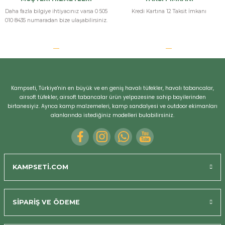
Daha fazla bilgiye ihtiyacınız varsa 0 505
Kredi Kartına 12 Taksit İmkanı
010 8435 numaradan bize ulaşabilirsiniz.
Kampseti, Türkiye'nin en büyük ve en geniş havalı tüfekler, havalı tabancalar,
airsoft tüfekler, airsoft tabancalar ürün yelpazesine sahip bayilerinden
birtanesiyiz. Ayrıca kamp malzemeleri, kamp sandalyesi ve outdoor ekimanları
alanlarında istediğiniz modelleri bulabilirsiniz.
KAMPSETİ.COM
Bizi Arayın
SİPARİŞ VE ÖDEME