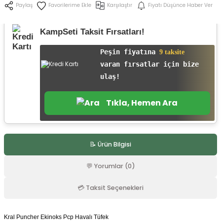
Karşılaştır
Fiyatı Düşünce Haber Ver
Paylaş
r
KampSeti Taksit Fırsatları!
Peşin fiyatına
9 taksite
varan fırsatlar için bize
ulaş!
Tıkla, Hemen Ara
📝 Ürün Bilgisi
💬 Yorumlar (0)
💳 Taksit Seçenekleri
Kral Puncher Ekinoks Pcp Havalı Tüfek