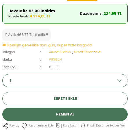
ksesuarları
e, Tabure
Havale ile %5,00 İndirim
Kazancınız:
224,95 TL
4.274,05 TL
Havale Fiyatı:
a Mermisi
Aylık 466,77 TL taksitle!!
ermisi
rları
🚚 Siparişin genellikle aynı gün, süper hızla kargoda!
uk
Kategori
Airsoft Silahlar
,
Airsoft Tabancalar
Marka
WINGUN
Stok Kodu
C-306
a
uk
SEPETE EKLE
calar
HEMEN AL
Karşılaştır
Fiyatı Düşünce Haber Ver
Paylaş