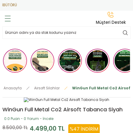
ÜTÖRÜ
Geri Dön
Geri Dön
Geri Dön
Geri Dön
Geri Dön
Müşteri Destek
lar
hlar
irsoft
tdoor
ak
 Gas
alar
alar
/ BBs
çaklar
ekler
i
Tüfekler
rı
esuarları
Anasayfa
Airsoft Silahlar
WinGun Full Metal Co2 Airsof
bancalar
ksesuarı
i
ları
letleri
WinGun Full Metal Co2 Airsoft Tabanca Siyah
ekler
lar
a
0.0 Puan - 0 Yorum - İncele
ekler
 Temizlik
abılar
4.499,00 TL
8.500,00 TL
%47 İNDIRIM