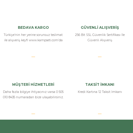
Bu ürüne ilk yorumu siz yapın!
Yorum Yaz
BEDAVA KARGO
GÜVENLİ ALIŞVERİŞ
Türkiye’nin her yerine sorunsuz teslimat
256 Bit SSL Güvenlik Sertifikası İle
ile alışveriş keyfi www.kampseti.com’da
Güvenli Alışveriş
Bizi Arayın
MÜŞTERİ HİZMETLERİ
TAKSİT İMKANI
Daha fazla bilgiye ihtiyacınız varsa 0 505
Kredi Kartına 12 Taksit İmkanı
010 8435 numaradan bize ulaşabilirsiniz.