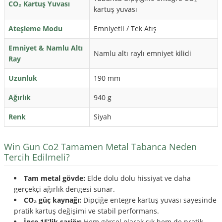
CO₂ Kartuş Yuvası
kartuş yuvası
Ateşleme Modu
Emniyetli / Tek Atış
Emniyet & Namlu Altı
Namlu altı raylı emniyet kilidi
Ray
Uzunluk
190 mm
Ağırlık
940 g
Renk
Siyah
Win Gun Co2 Tamamen Metal Tabanca Neden
Tercih Edilmeli?
Tam metal gövde:
Elde dolu dolu hissiyat ve daha
gerçekçi ağırlık dengesi sunar.
CO₂ güç kaynağı:
Dipçiğe entegre kartuş yuvası sayesinde
pratik kartuş değişimi ve stabil performans.
İnce 15’lik şarjör:
Hem görsel olarak şık hem de pratik