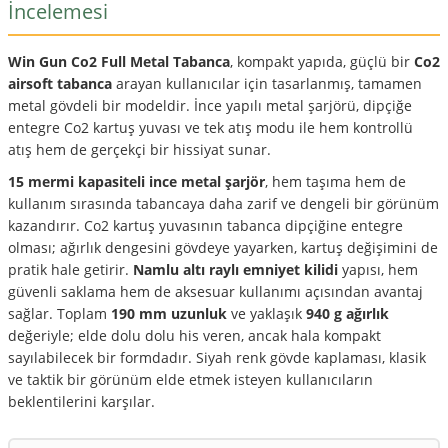
İncelemesi
Win Gun Co2 Full Metal Tabanca
, kompakt yapıda, güçlü bir
Co2
airsoft tabanca
arayan kullanıcılar için tasarlanmış, tamamen
metal gövdeli bir modeldir. İnce yapılı metal şarjörü, dipçiğe
entegre Co2 kartuş yuvası ve tek atış modu ile hem kontrollü
atış hem de gerçekçi bir hissiyat sunar.
15 mermi kapasiteli ince metal şarjör
, hem taşıma hem de
kullanım sırasında tabancaya daha zarif ve dengeli bir görünüm
kazandırır. Co2 kartuş yuvasının tabanca dipçiğine entegre
olması; ağırlık dengesini gövdeye yayarken, kartuş değişimini de
pratik hale getirir.
Namlu altı raylı emniyet kilidi
yapısı, hem
güvenli saklama hem de aksesuar kullanımı açısından avantaj
sağlar. Toplam
190 mm uzunluk
ve yaklaşık
940 g ağırlık
değeriyle; elde dolu dolu his veren, ancak hala kompakt
sayılabilecek bir formdadır. Siyah renk gövde kaplaması, klasik
ve taktik bir görünüm elde etmek isteyen kullanıcıların
beklentilerini karşılar.