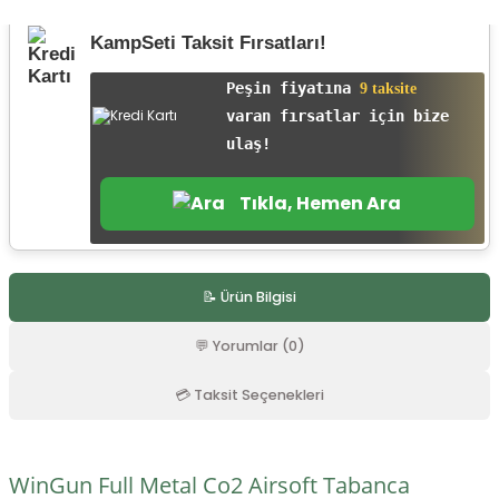
r
KampSeti Taksit Fırsatları!
Peşin fiyatına
9 taksite
varan fırsatlar için bize
ulaş!
Tıkla, Hemen Ara
📝 Ürün Bilgisi
💬 Yorumlar (0)
💳 Taksit Seçenekleri
WinGun Full Metal Co2 Airsoft Tabanca