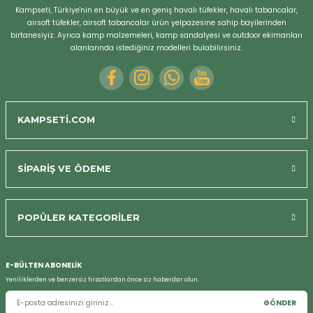
Kampseti, Türkiye'nin en büyük ve en geniş havalı tüfekler, havalı tabancalar,
airsoft tüfekler, airsoft tabancalar ürün yelpazesine sahip bayilerinden
birtanesiyiz. Ayrıca kamp malzemeleri, kamp sandalyesi ve outdoor ekimanları
alanlarında istediğiniz modelleri bulabilirsiniz.
KAMPSETİ.COM
SİPARİŞ VE ÖDEME
POPÜLER KATEGORİLER
E-BÜLTEN ABONELİK
Yeniliklerden ve benzersiz fırsatlardan önce siz haberdar olun.
GÖNDER