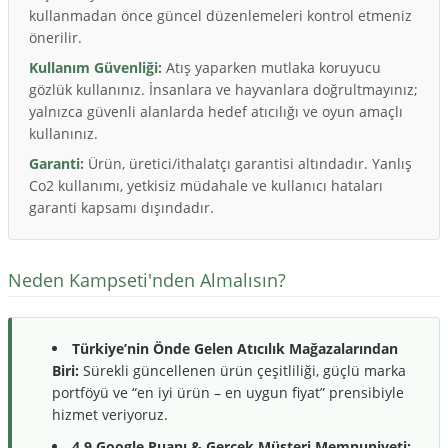
kullanmadan önce güncel düzenlemeleri kontrol etmeniz
önerilir.
Kullanım Güvenliği:
Atış yaparken mutlaka koruyucu
gözlük kullanınız. İnsanlara ve hayvanlara doğrultmayınız;
yalnızca güvenli alanlarda hedef atıcılığı ve oyun amaçlı
kullanınız.
Garanti:
Ürün, üretici/ithalatçı garantisi altındadır. Yanlış
Co2 kullanımı, yetkisiz müdahale ve kullanıcı hataları
garanti kapsamı dışındadır.
Neden Kampseti'nden Almalısın?
Türkiye’nin Önde Gelen Atıcılık Mağazalarından
Biri:
Sürekli güncellenen ürün çeşitliliği, güçlü marka
portföyü ve “en iyi ürün – en uygun fiyat” prensibiyle
hizmet veriyoruz.
4.9 Google Puanı & Gerçek Müşteri Memnuniyeti: