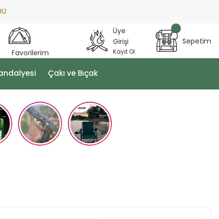
Üye
Sepetim
Girişi
Kayıt Ol
Favorilerim
andalyesi
Çakı ve Bıçak