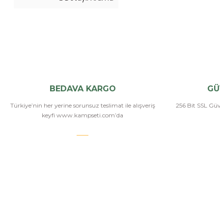
BEDAVA KARGO
GÜ
Türkiye’nin her yerine sorunsuz teslimat ile alışveriş
256 Bit SSL Güve
keyfi www.kampseti.com’da
KAMPSETİ