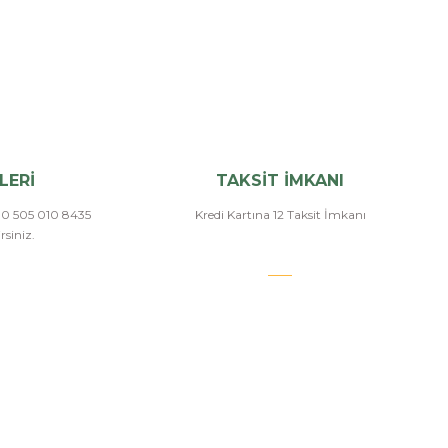
LERİ
TAKSİT İMKANI
a 0 505 010 8435
Kredi Kartına 12 Taksit İmkanı
siniz.
E-BÜLTEN ABONELİK