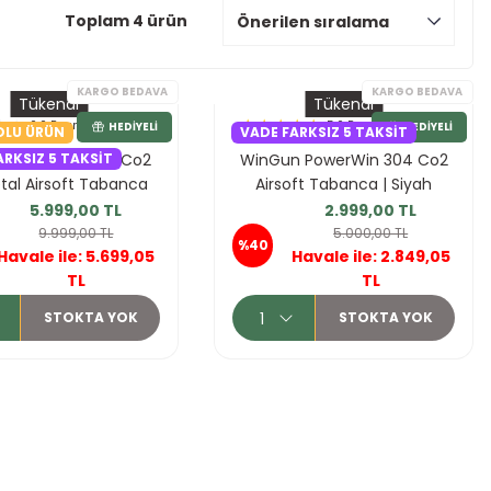
Toplam 4 ürün
Tükendi
Tükendi
0.0 Puan - 0 Yorumlar
5.0 Puan - 1 Yorumlar
OLU ÜRÜN
VADE FARKSIZ 5 TAKSIT
ARKSIZ 5 TAKSIT
 1911 Blowbackli Co2
WinGun PowerWin 304 Co2
etal Airsoft Tabanca
Airsoft Tabanca | Siyah
Siyah
5.999,00 TL
2.999,00 TL
9.999,00 TL
5.000,00 TL
RGO BEDAVA
KARGO BEDAVA
%40
Havale ile: 5.699,05
Havale ile: 2.849,05
TL
TL
HEDIYELI
HEDIYELI
STOKTA YOK
STOKTA YOK