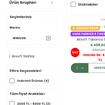
Ürün Grupları
Stoktakiler
Seçimleriniz
0.0 Puan - 
Marka
★ VIDEOLU ÜRÜN
VADE FARKSIZ 5 TAKS
WinGun Full Meta
WINGUN
Airsoft Tabanca 
4.499,00
8.500,00
%47
Havale ile: 
Airsoft Silahlar
TL
SEPETE
Filtre Seçenekleri
İndirimli Ürünler (4)
Tüm Fiyat Aralıkları
2000 TL - 5000 TL (2)