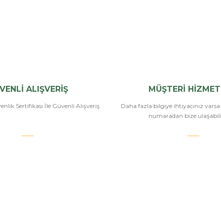
VENLİ ALIŞVERİŞ
MÜŞTERİ HİZMET
nlik Sertifikası İle Güvenli Alışveriş
Daha fazla bilgiye ihtiyacınız vars
numaradan bize ulaşabilir
.COM
SİPARİŞ VE ÖDEME
POPÜLER