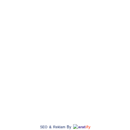
KATEGORİ
Banka Bilgileri
Havalı Tüfekle
Hesabım
Havalı Tabanc
Havale Bildirim Formu
Airsoft Tüfekl
u
Sipariş Takip
Airsoft Tabanc
Mesafeli Satış Sözleşmesi
PCP Havalı Tü
esi
Gizlilik ve Güvenlik
Hatsan Havalı
İptal & İade Koşulları
Ekol Havalı T
Kişisel Veriler Politikası
Kral Havalı Tü
ETK Bilgilendirme Metni
arat
ify
&
By
SEO
Reklam