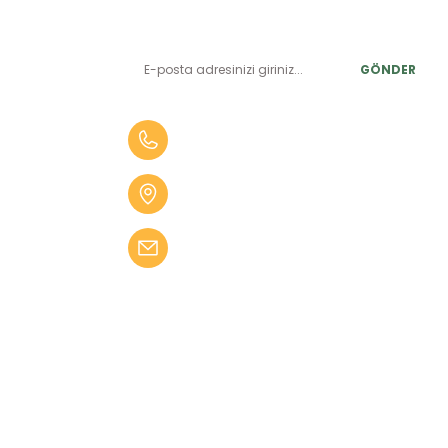
LER
Yeniliklerden ve benzersiz fırsatlardan önce siz haberdar
olun.
r
GÖNDER
alar
er
0 (505) 010 84 35
alar
Aydın Mah. 4275 Sok. No:2 A
fekler
Karabağlar İZMİR
 Tüfekler
bilgi@kampseti.com
abancalar
fekler