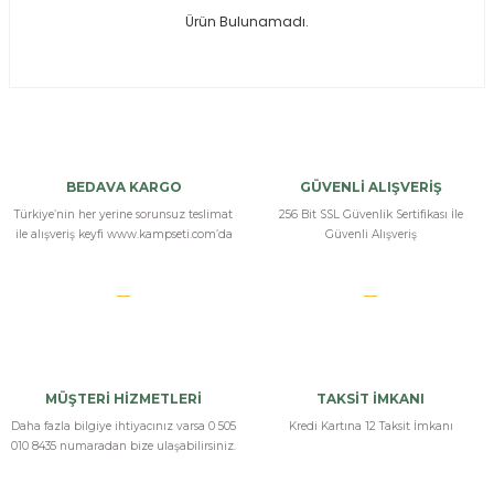
Ürün Bulunamadı.
ksesuarları
e, Tabure
a Mermisi
ermisi
rları
BEDAVA KARGO
GÜVENLİ ALIŞVERİŞ
uk
Türkiye’nin her yerine sorunsuz teslimat
256 Bit SSL Güvenlik Sertifikası İle
ile alışveriş keyfi www.kampseti.com’da
Güvenli Alışveriş
a
uk
MÜŞTERİ HİZMETLERİ
TAKSİT İMKANI
calar
Daha fazla bilgiye ihtiyacınız varsa 0 505
Kredi Kartına 12 Taksit İmkanı
010 8435 numaradan bize ulaşabilirsiniz.