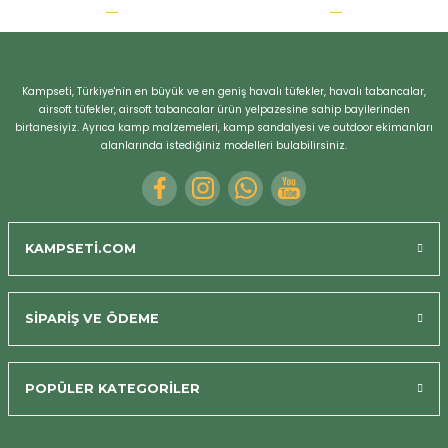
r
Kampseti, Türkiye'nin en büyük ve en geniş havalı tüfekler, havalı tabancalar,
airsoft tüfekler, airsoft tabancalar ürün yelpazesine sahip bayilerinden
birtanesiyiz. Ayrıca kamp malzemeleri, kamp sandalyesi ve outdoor ekimanları
alanlarında istediğiniz modelleri bulabilirsiniz.
KAMPSETİ.COM
SİPARİŞ VE ÖDEME
POPÜLER KATEGORİLER